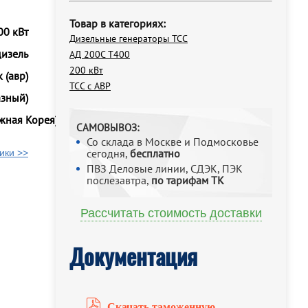
Товар в категориях:
00 кВт
Дизельные генераторы ТСС
дизель
АД 200С Т400
200 кВт
 (авр)
ТСС с АВР
азный)
жная Корея)
САМОВЫВОЗ:
Со склада в Москве и Подмосковье
сегодня,
бесплатно
ики >>
ПВЗ Деловые линии, СДЭК, ПЭК
послезавтра,
по тарифам ТК
Рассчитать стоимость доставки
Документация
Скачать таможенную