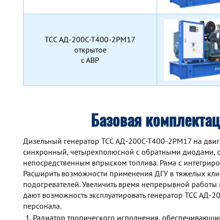
TCC АД-200С-Т400-2РМ17
открытое
с АВР
Базовая комплекта
Дизельный генератор TCC АД-200С-Т400-2РМ17 на двига
синхронный, четырехполюсной с обратными диодами, с
непосредственным впрыском топлива. Рама с интегрир
Расширить возможности применения ДГУ в тяжелых кли
подогревателей. Увеличить время непрерывной работы
дают возможность эксплуатировать генератор TCC АД-
персонала.
Радиатор тропического исполнения, обеспечивающий