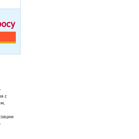
росу
-
я с
м.
изации
о