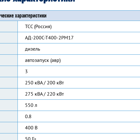
ческие характеристики
ТСС (Россия)
АД-200С-Т400-2РМ17
дизель
автозапуск (авр)
3
250 кВА / 200 кВт
275 кВА / 220 кВт
550 л
0.8
400 В
50 Гц