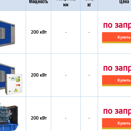
Мощность
Цена
мм
кг
по зап
200 кВт
-
-
Купить
по зап
200 кВт
-
-
Купить
по зап
200 кВт
-
-
Купить