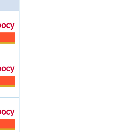
росу
росу
росу