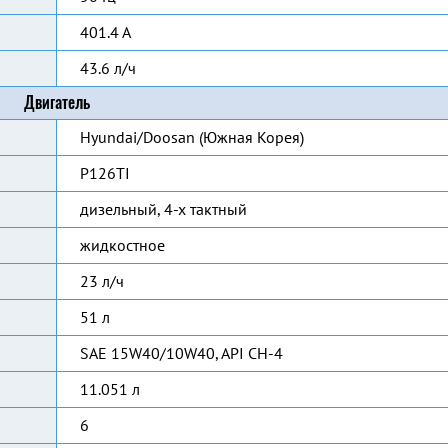
401.4 А
43.6 л/ч
Двигатель
Hyundai/Doosan (Южная Корея)
P126TI
дизельный, 4-х тактный
жидкостное
23 л/ч
51 л
SAE 15W40/10W40, API CH-4
11.051 л
6