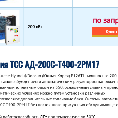
по зап
200 кВт
-
-
Купить
ция ТСС АД-200С-Т400-2РМ17
теле Hyundai/Doosan (Южная Корея) P126TI - мощностью 200 
 самовозбуждением и автоматическим регулятором напряжени
ованным топливным баком на 550, оснащенным сливным крано
матических условиях можно путем установки различных
 позволяют дополнительные топливные баки. Системы автомат
200С-Т400-2РМ17 без постоянного присутствия обслуживающег
 работоспособность ДГУ при температуре до 50°С