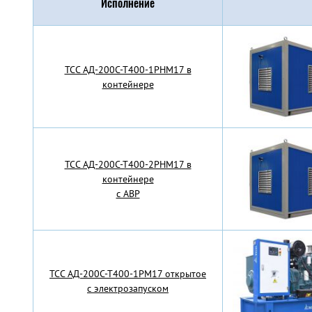
Исполнение
TCC АД-200С-Т400-1РНМ17 в
контейнере
TCC АД-200С-Т400-2РНМ17 в
контейнере
с АВР
TCC АД-200С-Т400-1РМ17 открытое
с электрозапуском