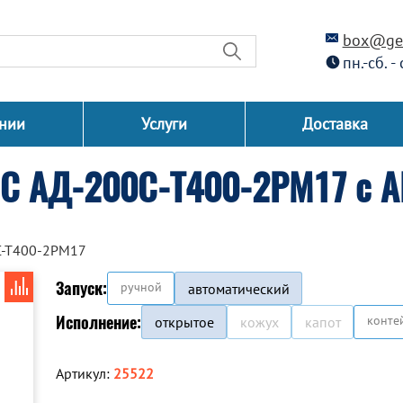
box@gen
пн.-сб. -
нии
Услуги
Доставка
СС АД-200С-Т400-2РМ17 с 
С-Т400-2РМ17
Запуск:
ручной
автоматический
Исполнение:
конте
открытое
кожух
капот
Артикул:
25522