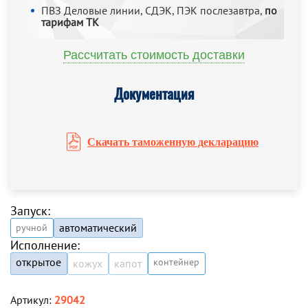
ПВЗ Деловые линии, СДЭК, ПЭК послезавтра,
по
тарифам ТК
Рассчитать стоимость доставки
Документация
Скачать таможенную декларацию
Запуск:
автоматический
ручной
Исполнение:
открытое
контейнер
кожух
капот
Артикул:
29042