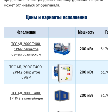
может отличаться от оригинала.
Цены и варианты исполнения
Исполнение
Мощность
Габ
TCC АД-200С-Т400-
200 кВт
3170x
1РМ2 открытое
с электрозапуском
TCC АД-200С-Т400-
2РМ2 открытое
200 кВт
3170x
с АВР
TCC АД-200С-Т400-
200 кВт
3170x
1РНМ2 в контейнере