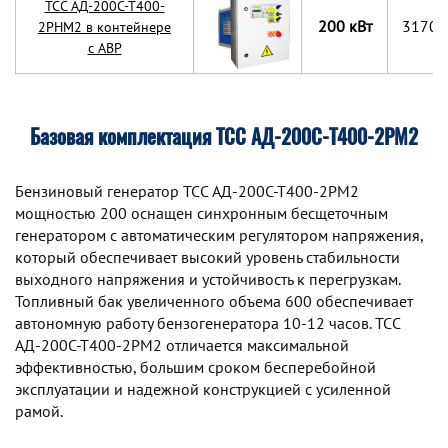
TCC АД-200С-Т400-
200 кВт
3170x
2РНМ2 в контейнере
с АВР
Базовая комплектация ТСС АД-200С-Т400-2РМ2
Бензиновый генератор TCC АД-200С-Т400-2РМ2
мощностью 200 оснащен синхронным беcщеточным
генератором с автоматическим регулятором напряжения,
который обеспечивает высокий уровень стабильности
выходного напряжения и устойчивость к перегрузкам.
Топливный бак увеличенного объема 600 обеспечивает
автономную работу бензогенератора 10-12 часов. TCC
АД-200С-Т400-2РМ2 отличается максимальной
эффективностью, большим сроком бесперебойной
эксплуатации и надежной конструкцией с усиленной
рамой.