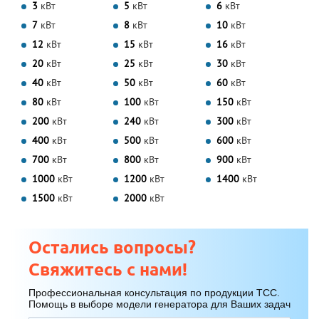
3
кВт
5
кВт
6
кВт
7
кВт
8
кВт
10
кВт
12
кВт
15
кВт
16
кВт
20
кВт
25
кВт
30
кВт
40
кВт
50
кВт
60
кВт
80
кВт
100
кВт
150
кВт
200
кВт
240
кВт
300
кВт
400
кВт
500
кВт
600
кВт
700
кВт
800
кВт
900
кВт
1000
кВт
1200
кВт
1400
кВт
1500
кВт
2000
кВт
Остались вопросы?
Свяжитесь с нами!
Профессиональная консультация по продукции ТСС.
Помощь в выборе модели генератора для Ваших задач