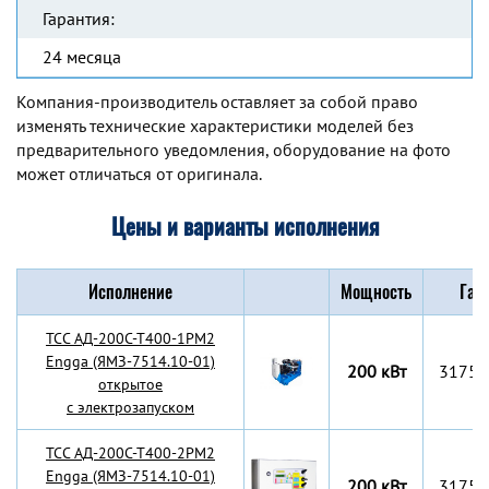
Гарантия:
24 месяца
Компания-производитель оставляет за собой право
изменять технические характеристики моделей без
предварительного уведомления, оборудование на фото
может отличаться от оригинала.
Цены и варианты исполнения
Исполнение
Мощность
Габ
TCC АД-200С-Т400-1РМ2
Engga (ЯМЗ-7514.10-01)
200 кВт
3175x
открытое
с электрозапуском
TCC АД-200С-Т400-2РМ2
Engga (ЯМЗ-7514.10-01)
200 кВт
3175x