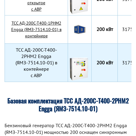
открытое
с АВР
TCC АД-200С-Т400-1РНМ2
200 кВт
3175х
Engga (ЯМЗ-7514.10-01) в
контейнере
TCC АД-200С-Т400-
2РНМ2 Engga
(ЯМЗ-7514.10-01) в
200 кВт
3175х
контейнере
с АВР
Базовая комплектация ТСС АД-200С-Т400-2РНМ2
Engga (ЯМЗ-7514.10-01)
Бензиновый генератор TCC АД-200С-Т400-2РНМ2 Engga
(ЯМЗ-7514.10-01) мощностью 200 оснащен синхронным