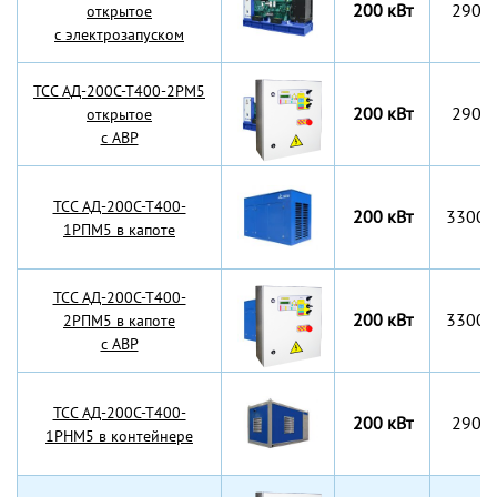
200 кВт
2900
открытое
с электрозапуском
TCC АД-200С-Т400-2РМ5
200 кВт
2900
открытое
с АВР
TCC АД-200С-Т400-
200 кВт
3300x
1РПМ5 в капоте
TCC АД-200С-Т400-
200 кВт
3300x
2РПМ5 в капоте
с АВР
TCC АД-200С-Т400-
200 кВт
2900
1РНМ5 в контейнере