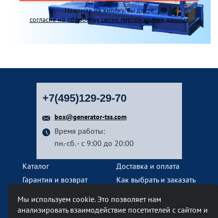
Нажимая на кнопку, вы даете
согласие на обработку своих персональных данных
+7(495)129-29-70
box@generator-tss.com
Время работы:
пн.-сб. - с 9:00 до 20:00
Каталог
Доставка и оплата
Гарантия и возврат
Как выбрать и заказать
О компании
Наши услуги
Мы используем cookie. Это позволяет нам
Контакты
анализировать взаимодействие посетителей с сайтом и