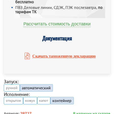
бесплатно
ПВЗ Деловые линии, СДЭК, ПЭК послезавтра,
по
тарифам ТК
Рассчитать стоимость доставки
Документация
Скачать таможенную декларацию
Запуск:
автоматический
ручной
Исполнение:
контейнер
открытое
кожух
капот
Артикул:
29727
В наличии на складе