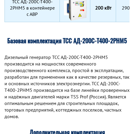
TCC АД-200С-Т400-
2РНМ5 в контейнере
200 кВт
2900
с АВР
Базовая комплектация ТСС АД-200С-Т400-2РНМ5
Дизельный генератор TCC АД-200С-Т400-2РНМ5
производится на мощностях современного
производственного комплекса, простой в эксплуатации,
разработан для применения как в качестве резервных, так
и основных источников электроэнергии. TCC АД-200С-
Т400-2РНМ5 производится на базе линейки проверенных
и надёжных двигателей марки TSS Prof (Россия). Является
оптимальным решением для строительных площадок,
торговых предприятий, коттеджных поселков, частных
домов.
Дополнительная комплектация