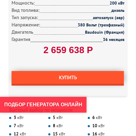
Мощность:
200 кВт
Вид топлива:
дизель
Тип запуска:
автозапуск (авр)
Напряжение:
380 Вольт (трехфазный)
Двигатель
Baudouin (Франция)
Гарантия
36 месяцев
2 659 638 Р
КУПИТЬ
ПОДБОР ГЕНЕРАТОРА ОНЛАЙН
Быстрый выбор по мощности
3
кВт
5
кВт
6
кВт
7
кВт
8
кВт
10
кВт
12
кВт
15
кВт
16
кВт