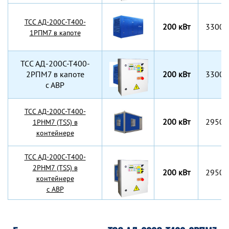
TCC АД-200С-Т400-
200 кВт
3300x
1РПМ7 в капоте
TCC АД-200С-Т400-
2РПМ7 в капоте
200 кВт
3300x
с АВР
TCC АД-200С-Т400-
200 кВт
2950x
1РНМ7 (TSS) в
контейнере
TCC АД-200С-Т400-
2РНМ7 (TSS) в
200 кВт
2950x
контейнере
с АВР