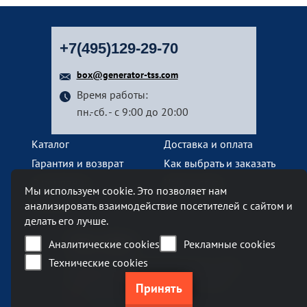
+7(495)129-29-70
box@generator-tss.com
Время работы:
пн.-сб. - с 9:00 до 20:00
Каталог
Доставка и оплата
Гарантия и возврат
Как выбрать и заказать
О компании
Наши услуги
Мы используем cookie. Это позволяет нам
Контакты
анализировать взаимодействие посетителей с сайтом и
делать его лучше.
Наш офис
Аналитические cookies
Рекламные cookies
Технические cookies
Москва, Ленинский проспект, 119А
Бизнес-центр «Ленинский 119А»
метро Тропарево