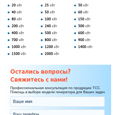
20
кВт
25
кВт
30
кВт
40
кВт
50
кВт
60
кВт
80
кВт
100
кВт
150
кВт
200
кВт
240
кВт
300
кВт
400
кВт
500
кВт
600
кВт
700
кВт
800
кВт
900
кВт
1000
кВт
1200
кВт
1400
кВт
1500
кВт
2000
кВт
Остались вопросы?
Свяжитесь с нами!
Профессиональная консультация по продукции ТСС.
Помощь в выборе модели генератора для Ваших задач