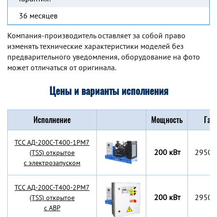
36 месяцев
Компания-производитель оставляет за собой право
изменять технические характеристики моделей без
предварительного уведомления, оборудование на фото
может отличаться от оригинала.
Цены и варианты исполнения
Исполнение
Мощность
Габ
TCC АД-200С-Т400-1РМ7
200 кВт
2950x
(TSS) открытое
с электрозапуском
TCC АД-200С-Т400-2РМ7
200 кВт
2950x
(TSS) открытое
с АВР