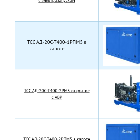
с электрозапуском
TCC АД-20С-Т400-1РПМ5 в
капоте
TCC АД-20С-Т400-2РМ5 открытое
с АВР
TCC АД-20С-Т400-2РПМ5 в капоте