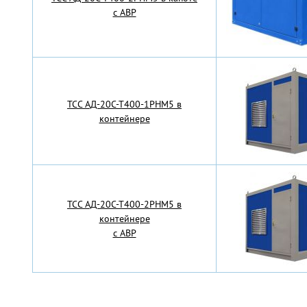
с АВР
TCC АД-20С-Т400-1РНМ5 в
контейнере
TCC АД-20С-Т400-2РНМ5 в
контейнере
с АВР