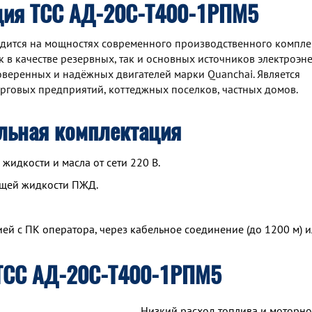
ция ТСС АД-20С-Т400-1РПМ5
ится на мощностях современного производственного компле
 в качестве резервных, так и основных источников электроэне
веренных и надёжных двигателей марки Quanchai. Является
рговых предприятий, коттеджных поселков, частных домов.
льная комплектация
идкости и масла от сети 220 В.
ющей жидкости ПЖД.
й с ПК оператора, через кабельное соединение (до 1200 м) и
ТСС АД-20С-Т400-1РПМ5
Низкий расход топлива и моторно