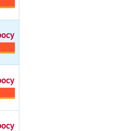
росу
росу
росу