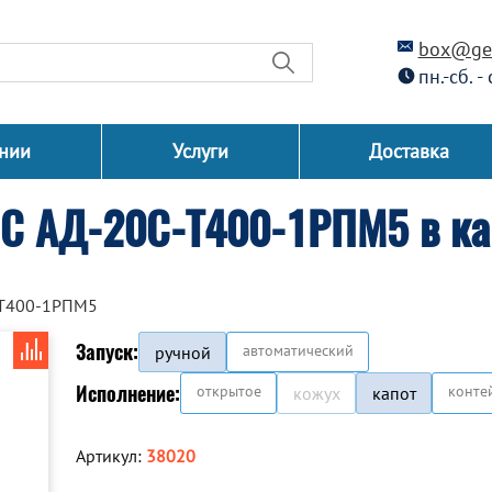
box@gen
пн.-сб. -
нии
Услуги
Доставка
СС АД-20С-Т400-1РПМ5 в ка
-Т400-1РПМ5
Запуск:
автоматический
ручной
Исполнение:
открытое
конте
кожух
капот
Артикул:
38020