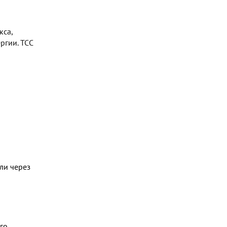
кса,
ргии. TCC
ли через
го