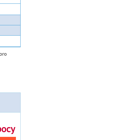
ого
росу