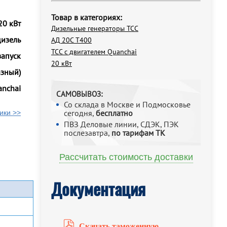
Товар в категориях:
20 кВт
Дизельные генераторы ТСС
дизель
АД 20С Т400
ТСС с двигателем Quanchai
запуск
20 кВт
азный)
nchai
САМОВЫВОЗ:
Со склада в Москве и Подмосковье
сегодня,
бесплатно
ики >>
ПВЗ Деловые линии, СДЭК, ПЭК
послезавтра,
по тарифам ТК
Рассчитать стоимость доставки
Документация
Скачать таможенную