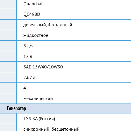
Quanchai
QC498D
дизельный, 4-х тактный
жидкостное
8 л/ч
12 л
SAE 15W40/10W30
2.67 л
4
механический
Генератор
TSS SA (Россия)
синхронный, бесщеточный