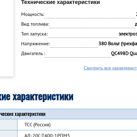
Технические характеристики
Мощность:
Вид топлива:
Тип запуска:
электро
Напряжение:
380 Вольт (трехф
Двигатель :
QC498D Qua
Смотреть все характерист
кие характеристики
ческие характеристики
ТСС (Россия)
АД-20С-Т400-1РПМ5