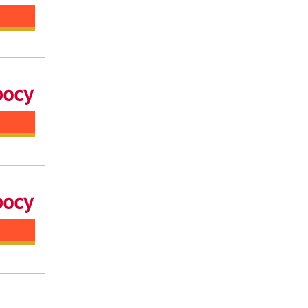
росу
росу