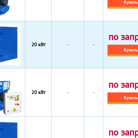
Купить
по зап
20 кВт
-
-
Купить
по зап
20 кВт
-
-
Купить
по зап