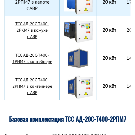
2РПМ7 в капоте
20 кВт
175
с АВР
TCC АД-20С-Т400-
20 кВт
200
2РКМ7 в кожухе
с АВР
TCC АД-20С-Т400-
20 кВт
142
1РНМ7 в контейнере
TCC АД-20С-Т400-
20 кВт
142
2РНМ7 в контейнере
с АВР
Базовая комплектация ТСС АД-20С-Т400-2РПМ7