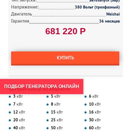
автозапуск (авр)
Напряжение:
380 Вольт (трехфазный)
Двигатель
Weichai
Гарантия
36 месяцев
681 220 Р
КУПИТЬ
ПОДБОР ГЕНЕРАТОРА ОНЛАЙН
Быстрый выбор по мощности
3
кВт
5
кВт
6
кВт
7
кВт
8
кВт
10
кВт
12
кВт
15
кВт
16
кВт
20
кВт
25
кВт
30
кВт
40
кВт
50
кВт
60
кВт