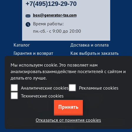
+7(495)129-29-70
box@generator-tss.com
Время работы:
пн.-сб. - с 9:00 до 20:00
Каталог
Доставка и оплата
Гарантия и возврат
Как выбрать и заказать
О компании
Наши услуги
Мы используем cookie. Это позволяет нам
Контакты
анализировать взаимодействие посетителей с сайтом и
делать его лучше.
Наш офис
Аналитические cookies
Рекламные cookies
Технические cookies
Москва, Ленинский проспект, 119А
Бизнес-центр «Ленинский 119А»
метро Тропарево
Отказаться от принятия cookies
Информация на сайте generator-tss.com не является публичной
офертой.