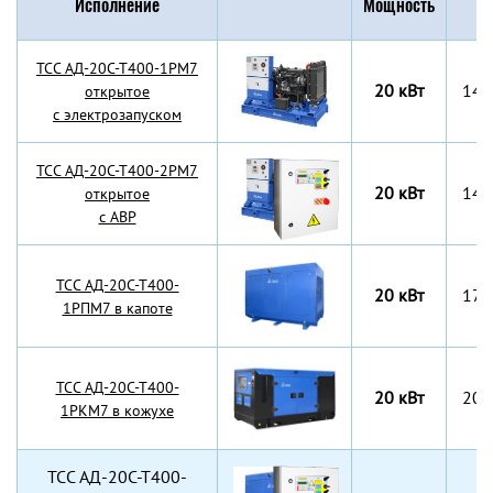
Исполнение
Мощность
Г
TCC АД-20С-Т400-1РМ7
20 кВт
142
открытое
с электрозапуском
TCC АД-20С-Т400-2РМ7
20 кВт
142
открытое
с АВР
TCC АД-20С-Т400-
20 кВт
175
1РПМ7 в капоте
TCC АД-20С-Т400-
20 кВт
200
1РКМ7 в кожухе
TCC АД-20С-Т400-