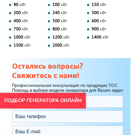
80
кВт
100
кВт
150
кВт
200
кВт
240
кВт
300
кВт
400
кВт
500
кВт
600
кВт
700
кВт
800
кВт
900
кВт
1000
кВт
1200
кВт
1400
кВт
1500
кВт
2000
кВт
Остались вопросы?
Свяжитесь с нами!
Профессиональная консультация по продукции ТСС.
Помощь в выборе модели генератора для Ваших задач
ПОДБОР ГЕНЕРАТОРА ОНЛАЙН