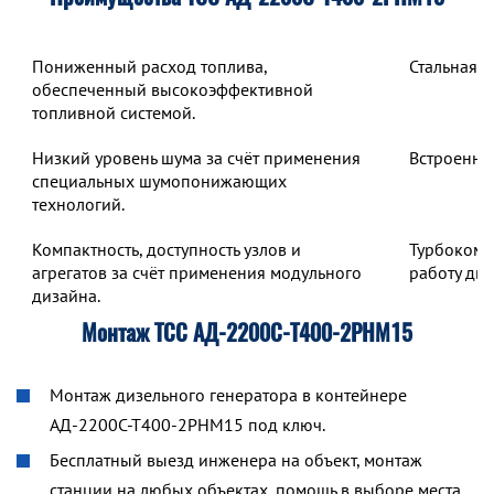
Пониженный расход топлива,
Стальная 
обеспеченный высокоэффективной
топливной системой.
Низкий уровень шума за счёт применения
Встроенны
специальных шумопонижающих
технологий.
Компактность, доступность узлов и
Турбокомп
агрегатов за счёт применения модульного
работу дв
дизайна.
Монтаж ТСС АД-2200С-Т400-2РНМ15
Монтаж дизельного генератора в контейнере
АД-2200С-Т400-2РНМ15 под ключ.
Бесплатный выезд инженера на объект, монтаж
станции на любых объектах, помощь в выборе места