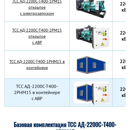
TCC АД-2200С-Т400-1РМ15
220
открытое
кВт
с электрозапуском
TCC АД-2200С-Т400-2РМ15
220
открытое
кВт
с АВР
220
TCC АД-2200С-Т400-1РНМ15 в
кВт
контейнере
TCC АД-2200С-Т400-
220
2РНМ15 в контейнере
кВт
с АВР
Базовая комплектация ТСС АД-2200С-Т400-