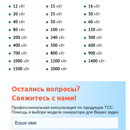
12
кВт
15
кВт
16
кВт
20
кВт
25
кВт
30
кВт
40
кВт
50
кВт
60
кВт
80
кВт
100
кВт
150
кВт
200
кВт
240
кВт
300
кВт
400
кВт
500
кВт
600
кВт
700
кВт
800
кВт
900
кВт
1000
кВт
1200
кВт
1400
кВт
1500
кВт
2000
кВт
Остались вопросы?
Свяжитесь с нами!
Профессиональная консультация по продукции ТСС.
Помощь в выборе модели генератора для Ваших задач