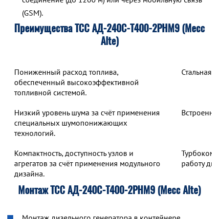
(GSM).
Преимущества ТСС АД-240С-Т400-2РНМ9 (Mecc
Alte)
Пониженный расход топлива,
Стальная 
обеспеченный высокоэффективной
топливной системой.
Низкий уровень шума за счёт применения
Встроенны
специальных шумопонижающих
технологий.
Компактность, доступность узлов и
Турбокомп
агрегатов за счёт применения модульного
работу дв
дизайна.
Монтаж ТСС АД-240С-Т400-2РНМ9 (Mecc Alte)
Монтаж дизельного генератора в контейнере