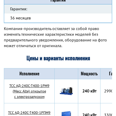
Гарантия:
36 месяцев
Компания-производитель оставляет за собой право
изменять технические характеристики моделей без
предварительного уведомления, оборудование на фото
может отличаться от оригинала.
Цены и варианты исполнения
Исполнение
Мощность
Габ
TCC АД-240С-Т400-1РМ9
240 кВт
2990x
(Mecc Alte) открытое
с электрозапуском
TCC АД-240С-Т400-1РПМ9
240 кВт
3300x