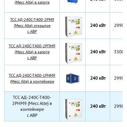
(Mecc Alte) в капоте
TCC АД-240С-Т400-2РМ9
240 кВт
2990x
(Mecc Alte) открытое
с АВР
TCC АД-240С-Т400-2РПМ9
240 кВт
3300x
(Mecc Alte) в капоте
с АВР
TCC АД-240С-Т400-1РНМ9
240 кВт
2990х
(Mecc Alte) в контейнере
TCC АД-240С-Т400-
2РНМ9 (Mecc Alte) в
240 кВт
2990х
контейнере
с АВР