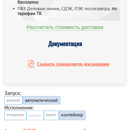
бесплатно
ПВЗ Деловые линии, СДЭК, ПЭК послезавтра,
по
тарифам ТК
Рассчитать стоимость доставки
Документация
Скачать таможенную декларацию
Запуск:
автоматический
ручной
Исполнение:
контейнер
открытое
капот
кожух