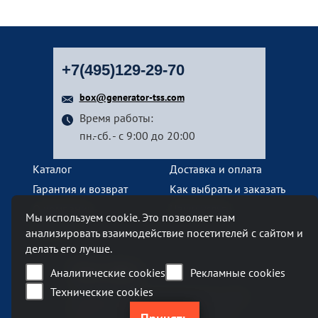
+7(495)129-29-70
box@generator-tss.com
Время работы:
пн.-сб. - с 9:00 до 20:00
Каталог
Доставка и оплата
Гарантия и возврат
Как выбрать и заказать
О компании
Наши услуги
Мы используем cookie. Это позволяет нам
Контакты
анализировать взаимодействие посетителей с сайтом и
делать его лучше.
Наш офис
Аналитические cookies
Рекламные cookies
Технические cookies
Москва, Ленинский проспект, 119А
Бизнес-центр «Ленинский 119А»