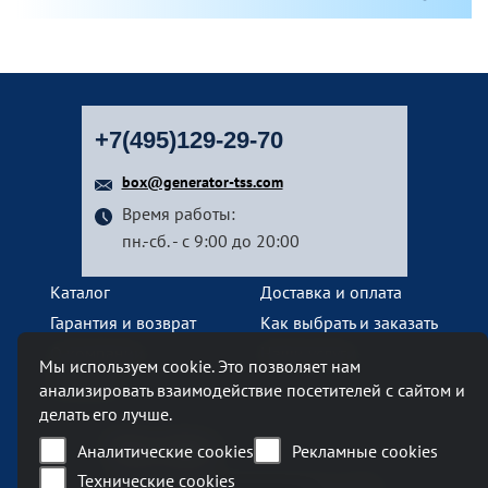
+7(495)129-29-70
box@generator-tss.com
Время работы:
пн.-сб. - с 9:00 до 20:00
Каталог
Доставка и оплата
Гарантия и возврат
Как выбрать и заказать
О компании
Наши услуги
Мы используем cookie. Это позволяет нам
Контакты
анализировать взаимодействие посетителей с сайтом и
делать его лучше.
Наш офис
Аналитические cookies
Рекламные cookies
Технические cookies
Москва, Ленинский проспект, 119А