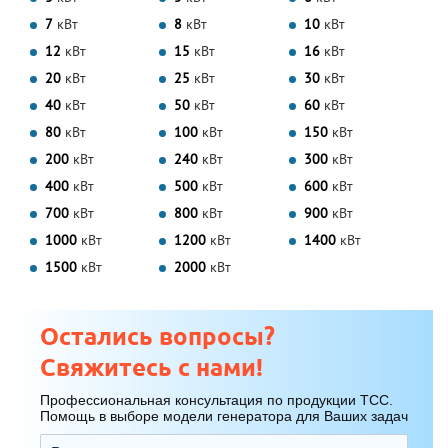
7
кВт
8
кВт
10
кВт
12
кВт
15
кВт
16
кВт
20
кВт
25
кВт
30
кВт
40
кВт
50
кВт
60
кВт
80
кВт
100
кВт
150
кВт
200
кВт
240
кВт
300
кВт
400
кВт
500
кВт
600
кВт
700
кВт
800
кВт
900
кВт
1000
кВт
1200
кВт
1400
кВт
1500
кВт
2000
кВт
Остались вопросы?
Свяжитесь с нами!
Профессиональная консультация по продукции ТСС.
Помощь в выборе модели генератора для Ваших задач