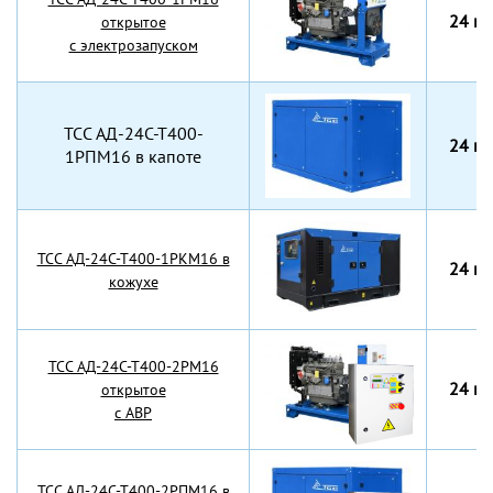
24 кВ
открытое
с электрозапуском
TCC АД-24С-Т400-
24 кВ
1РПМ16 в капоте
TCC АД-24С-Т400-1РКМ16 в
24 кВ
кожухе
TCC АД-24С-Т400-2РМ16
24 кВ
открытое
с АВР
TCC АД-24С-Т400-2РПМ16 в