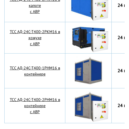
24 кВ
капоте
с АВР
TCC АД-24С-Т400-2РКМ16 в
24 кВ
кожухе
с АВР
TCC АД-24С-Т400-1РНМ16 в
24 кВ
контейнере
TCC АД-24С-Т400-2РНМ16 в
24 кВ
контейнере
с АВР