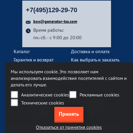
+7(495)129-29-70
box@generator-tss.com
Время работы:
пн.-сб. - с 9:00 до 20:00
Каталог
Доставка и оплата
Гарантия и возврат
Как выбрать и заказать
О компании
Наши услуги
Мы используем cookie. Это позволяет нам
Контакты
анализировать взаимодействие посетителей с сайтом и
делать его лучше.
Наш офис
Аналитические cookies
Рекламные cookies
Технические cookies
Москва, Ленинский проспект, 119А
Бизнес-центр «Ленинский 119А»
метро Тропарево
Отказаться от принятия cookies
Информация на сайте generator-tss.com не является публичной