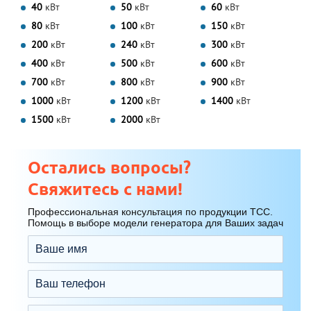
40
кВт
50
кВт
60
кВт
80
кВт
100
кВт
150
кВт
200
кВт
240
кВт
300
кВт
400
кВт
500
кВт
600
кВт
700
кВт
800
кВт
900
кВт
1000
кВт
1200
кВт
1400
кВт
1500
кВт
2000
кВт
Остались вопросы?
Свяжитесь с нами!
Профессиональная консультация по продукции ТСС.
Помощь в выборе модели генератора для Ваших задач