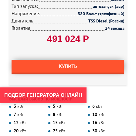
Тип запуска:
автозапуск (авр)
Напряжение:
380 Вольт (трехфазный)
Двигатель
TSS Diesel (Россия)
Гарантия
24 месяца
491 024 Р
КУПИТЬ
ПОДБОР ГЕНЕРАТОРА ОНЛАЙН
Быстрый выбор по мощности
3
кВт
5
кВт
6
кВт
7
кВт
8
кВт
10
кВт
12
кВт
15
кВт
16
кВт
20
кВт
25
кВт
30
кВт