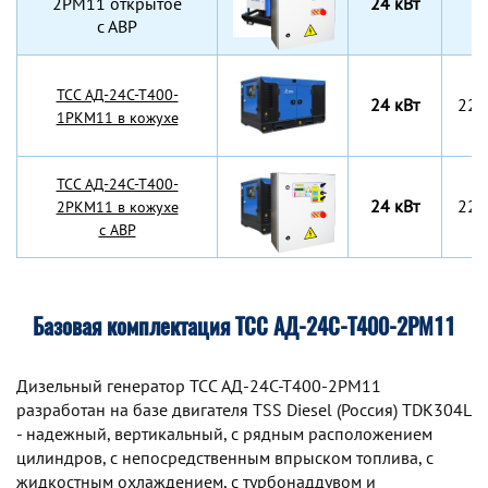
2РМ11 открытое
24 кВт
с АВР
TCC АД-24С-Т400-
24 кВт
220
1РКМ11 в кожухе
TCC АД-24С-Т400-
24 кВт
220
2РКМ11 в кожухе
с АВР
Базовая комплектация ТСС АД-24С-Т400-2РМ11
Дизельный генератор TCC АД-24С-Т400-2РМ11
разработан на базе двигателя TSS Diesel (Россия) TDК304L
- надежный, вертикальный, с рядным расположением
цилиндров, с непосредственным впрыском топлива, с
жидкостным охлаждением, с турбонаддувом и