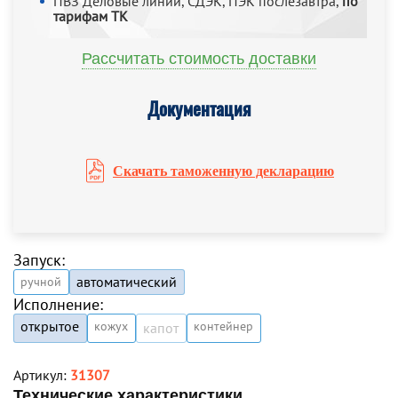
ПВЗ Деловые линии, СДЭК, ПЭК послезавтра,
по
тарифам ТК
Рассчитать стоимость доставки
Документация
Скачать таможенную декларацию
Запуск:
автоматический
ручной
Исполнение:
открытое
кожух
контейнер
капот
Артикул:
31307
Технические характеристики