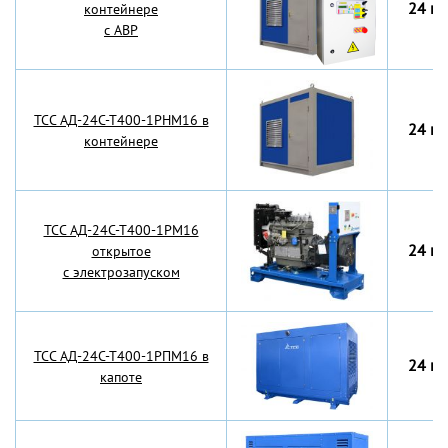
24 кВ
контейнере
с АВР
TCC АД-24С-Т400-1РНМ16 в
24 кВ
контейнере
TCC АД-24С-Т400-1РМ16
24 кВ
открытое
с электрозапуском
TCC АД-24С-Т400-1РПМ16 в
24 кВ
капоте