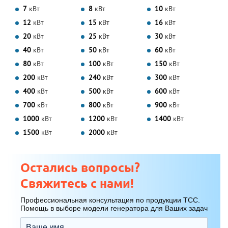
7
кВт
8
кВт
10
кВт
12
кВт
15
кВт
16
кВт
20
кВт
25
кВт
30
кВт
40
кВт
50
кВт
60
кВт
80
кВт
100
кВт
150
кВт
200
кВт
240
кВт
300
кВт
400
кВт
500
кВт
600
кВт
700
кВт
800
кВт
900
кВт
1000
кВт
1200
кВт
1400
кВт
1500
кВт
2000
кВт
Остались вопросы?
Свяжитесь с нами!
Профессиональная консультация по продукции ТСС.
Помощь в выборе модели генератора для Ваших задач