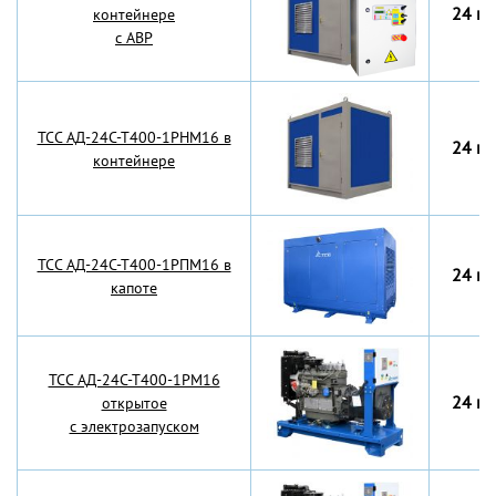
24 кВ
контейнере
с АВР
TCC АД-24С-Т400-1РНМ16 в
24 кВ
контейнере
TCC АД-24С-Т400-1РПМ16 в
24 кВ
капоте
TCC АД-24С-Т400-1РМ16
24 кВ
открытое
с электрозапуском