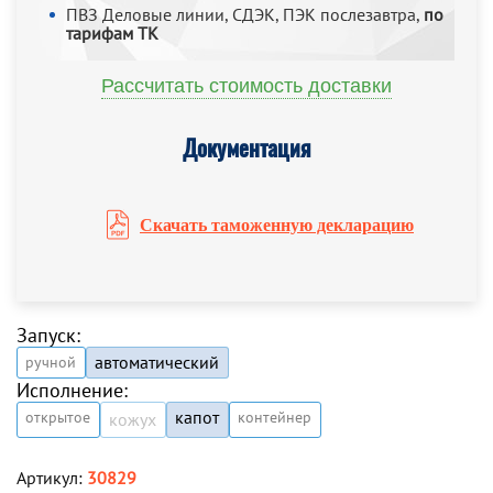
ПВЗ Деловые линии, СДЭК, ПЭК послезавтра,
по
тарифам ТК
Рассчитать стоимость доставки
Документация
Скачать таможенную декларацию
Запуск:
автоматический
ручной
Исполнение:
капот
открытое
контейнер
кожух
Артикул:
30829