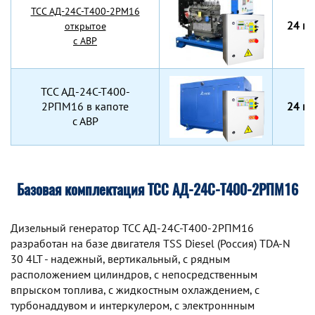
TCC АД-24С-Т400-2РМ16
24 кВ
открытое
с АВР
TCC АД-24С-Т400-
2РПМ16 в капоте
24 кВ
с АВР
Базовая комплектация ТСС АД-24С-Т400-2РПМ16
Дизельный генератор TCC АД-24С-Т400-2РПМ16
разработан на базе двигателя TSS Diesel (Россия) TDA-N
30 4LT - надежный, вертикальный, с рядным
расположением цилиндров, с непосредственным
впрыском топлива, с жидкостным охлаждением, с
турбонаддувом и интеркулером, с электроннным