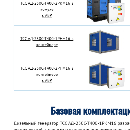
TCC АД-250С-Т400-2РКМ16 в
кожухе
с АВР
TCC АД-250С-Т400-1РНМ16 в
контейнере
TCC АД-250С-Т400-2РНМ16 в
контейнере
с АВР
Базовая комплектац
Дизельный генератор TCC АД-250С-Т400-1РКМ16 разработ
вертикальный, с рядным расположением цилиндров, с 