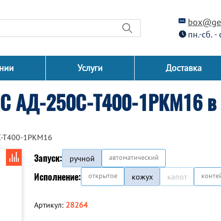
box@gen
пн.-сб. -
нии
Услуги
Доставка
СС АД-250С-Т400-1РКМ16 в
С-Т400-1РКМ16
Запуск:
автоматический
ручной
Исполнение:
открытое
конте
кожух
капот
Артикул:
28264