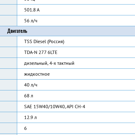
501.8 А
56 л/ч
Двигатель
TSS Diesel (Россия)
TDA-N 277 6LTE
дизельный, 4-х тактный
жидкостное
40 л/ч
68 л
SAE 15W40/10W40, API CH-4
12.9 л
6