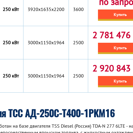
по запр
250 кВт
3920x1635x2200
3600
Купить
2 781 476 
250 кВт
3000x1150x1964
2500
Купить
2 920 843 
250 кВт
3000x1150x1964
2500
Купить
ия ТСС АД-250С-Т400-1РКМ16
ан на базе двигателя TSS Diesel (Россия) TDA-N 277 6LTE - 
непосредственным впрыском топлива, с жидкостным охлаждени