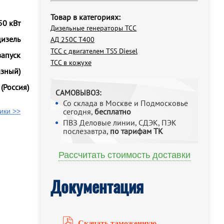
Товар в категориях:
50 кВт
Дизельные генераторы ТСС
дизель
АД 250С Т400
ТСС с двигателем TSS Diesel
запуск
ТСС в кожухе
азный)
(Россия)
САМОВЫВОЗ:
Со склада в Москве и Подмосковье
сегодня,
бесплатно
ики >>
ПВЗ Деловые линии, СДЭК, ПЭК
послезавтра,
по тарифам ТК
Рассчитать стоимость доставки
Документация
Скачать таможенную