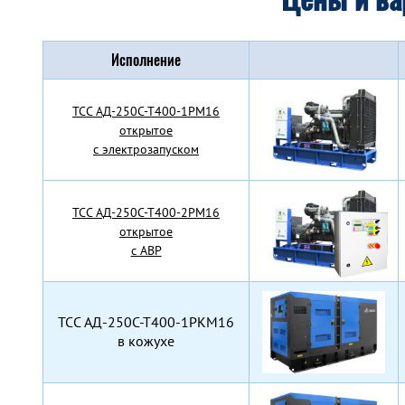
Исполнение
TCC АД-250С-Т400-1РМ16
открытое
с электрозапуском
TCC АД-250С-Т400-2РМ16
открытое
с АВР
TCC АД-250С-Т400-1РКМ16
в кожухе