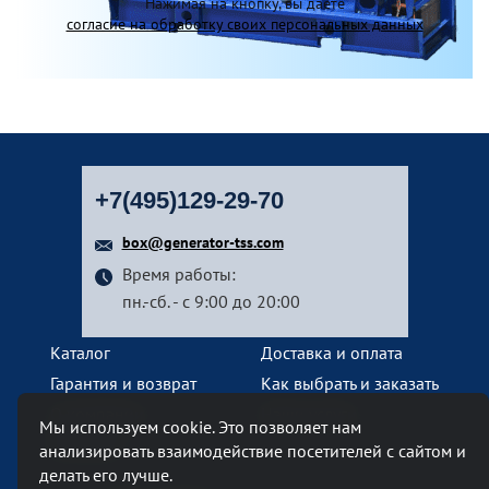
Нажимая на кнопку, вы даете
согласие на обработку своих персональных данных
+7(495)129-29-70
box@generator-tss.com
Время работы:
пн.-сб. - с 9:00 до 20:00
Каталог
Доставка и оплата
Гарантия и возврат
Как выбрать и заказать
О компании
Наши услуги
Мы используем cookie. Это позволяет нам
Контакты
анализировать взаимодействие посетителей с сайтом и
делать его лучше.