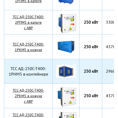
1РПМ5 в капоте
TCC АД-250С-Т400-
250 кВт
3300x
2РПМ5 в капоте
с АВР
TCC АД-250С-Т400-
250 кВт
4370x
1РКМ5 в кожухе
TCC АД-250С-Т400-
250 кВт
2960x
1РНМ5 в контейнере
TCC АД-250С-Т400-
250 кВт
4370x
2РКМ5 в кожухе
с АВР
TCC АД-250С-Т400-