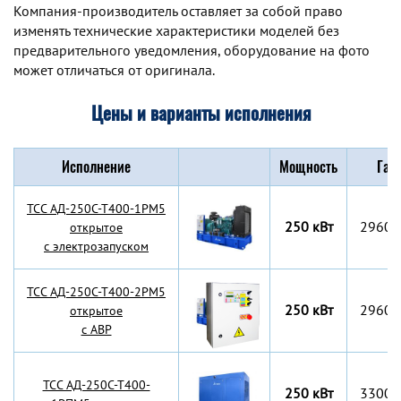
Компания-производитель оставляет за собой право
изменять технические характеристики моделей без
предварительного уведомления, оборудование на фото
может отличаться от оригинала.
Цены и варианты исполнения
Исполнение
Мощность
Габ
TCC АД-250С-Т400-1РМ5
250 кВт
2960x
открытое
с электрозапуском
TCC АД-250С-Т400-2РМ5
250 кВт
2960x
открытое
с АВР
TCC АД-250С-Т400-
250 кВт
3300x