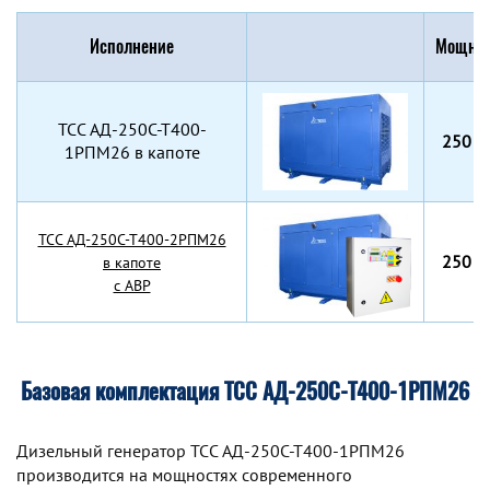
Исполнение
Мощнос
TCC АД-250С-Т400-
250 к
1РПМ26 в капоте
TCC АД-250С-Т400-2РПМ26
250 к
в капоте
с АВР
Базовая комплектация ТСС АД-250С-Т400-1РПМ26
Дизельный генератор TCC АД-250С-Т400-1РПМ26
производится на мощностях современного