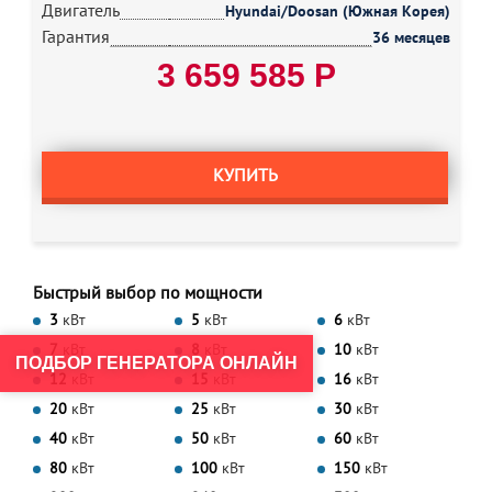
Двигатель
Hyundai/Doosan (Южная Корея)
Гарантия
36 месяцев
3 659 585 Р
КУПИТЬ
Быстрый выбор по мощности
3
кВт
5
кВт
6
кВт
7
кВт
8
кВт
10
кВт
ПОДБОР ГЕНЕРАТОРА ОНЛАЙН
12
кВт
15
кВт
16
кВт
20
кВт
25
кВт
30
кВт
40
кВт
50
кВт
60
кВт
80
кВт
100
кВт
150
кВт