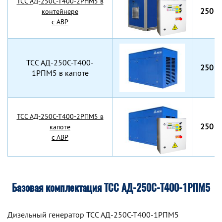
TCC АД-250С-Т400-2РНМ5 в
250 к
контейнере
с АВР
TCC АД-250С-Т400-
250 к
1РПМ5 в капоте
TCC АД-250С-Т400-2РПМ5 в
250 к
капоте
с АВР
Базовая комплектация ТСС АД-250С-Т400-1РПМ5
Дизельный генератор TCC АД-250С-Т400-1РПМ5