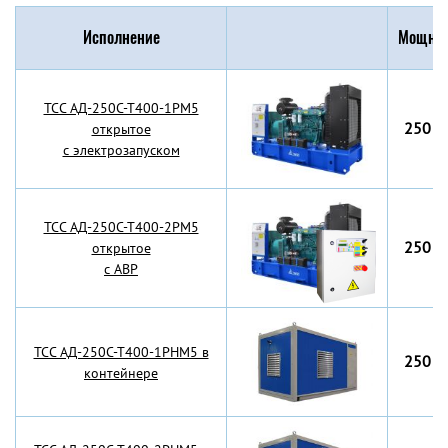
Исполнение
Мощнос
TCC АД-250С-Т400-1РМ5
250 к
открытое
с электрозапуском
TCC АД-250С-Т400-2РМ5
250 к
открытое
с АВР
TCC АД-250С-Т400-1РНМ5 в
250 к
контейнере