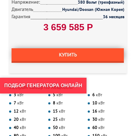
Напряжение:
380 Вольт (трехфазный)
Двигатель
Hyundai/Doosan (Южная Корея)
Гарантия
36 месяцев
3 659 585 Р
КУПИТЬ
ПОДБОР ГЕНЕРАТОРА ОНЛАЙН
Быстрый выбор по мощности
3
кВт
5
кВт
6
кВт
7
кВт
8
кВт
10
кВт
12
кВт
15
кВт
16
кВт
20
кВт
25
кВт
30
кВт
40
кВт
50
кВт
60
кВт
80
кВт
100
кВт
150
кВт