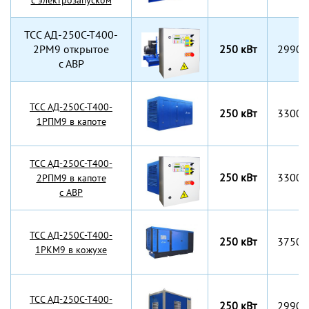
с электрозапуском
TCC АД-250С-Т400-
2РМ9 открытое
250 кВт
2990x
с АВР
TCC АД-250С-Т400-
250 кВт
3300x
1РПМ9 в капоте
TCC АД-250С-Т400-
250 кВт
3300x
2РПМ9 в капоте
с АВР
TCC АД-250С-Т400-
250 кВт
3750x
1РКМ9 в кожухе
TCC АД-250С-Т400-
250 кВт
2990x