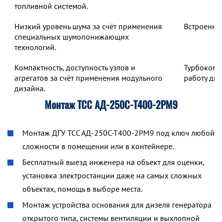
топливной системой.
Низкий уровень шума за счёт применения
Встроенны
специальных шумопонижающих
технологий.
Компактность, доступность узлов и
Турбокомп
агрегатов за счёт применения модульного
работу дв
дизайна.
Монтаж ТСС АД-250С-Т400-2РМ9
Монтаж ДГУ ТСС АД-250С-Т400-2РМ9 под ключ любой
сложности в помещении или в контейнере.
Бесплатный выезд инженера на объект для оценки,
установка электростанции даже на самых сложных
объектах, помощь в выборе места.
Монтаж устройства основания для дизеля генератора
открытого типа, системы вентиляции и выхлопной