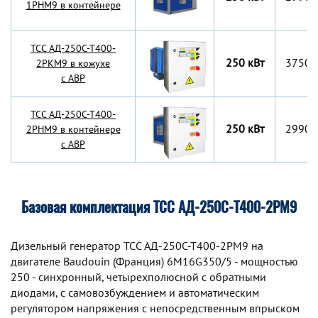
1РНМ9 в контейнере
TCC АД-250С-Т400-
250 кВт
3750x
2РКМ9 в кожухе
с АВР
TCC АД-250С-Т400-
250 кВт
2990x
2РНМ9 в контейнере
с АВР
Базовая комплектация ТСС АД-250С-Т400-2РМ9
Дизельный генератор TCC АД-250С-Т400-2РМ9 на
двигателе Baudouin (Франция) 6M16G350/5 - мощностью
250 - синхронный, четырехполюсной с обратными
диодами, с самовозбуждением и автоматическим
регулятором напряжения с непосредственным впрыском