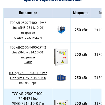
Исполнение
Мощность
Габ
TCC АД-250С-Т400-1РМ2
Linz (ЯМЗ-7514.10-01)
250 кВт
3170x
открытое
с электрозапуском
TCC АД-250С-Т400-2РМ2
Linz (ЯМЗ-7514.10-01)
250 кВт
3170x
открытое
с АВР
TCC АД-250С-Т400-1РНМ2
250 кВт
3170x
Linz (ЯМЗ-7514.10-01) в
контейнере
TCC АД-250С-Т400-
2РНМ2 Linz
(ЯМЗ-7514.10-01) в
250 кВт
3170x