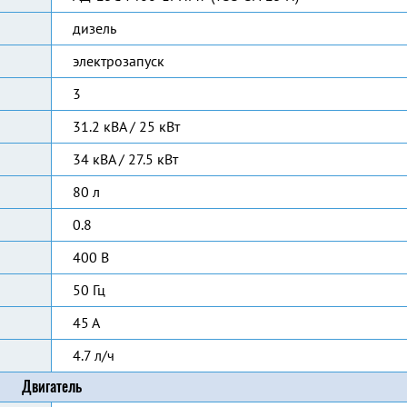
дизель
электрозапуск
3
31.2 кВА / 25 кВт
34 кВА / 27.5 кВт
80 л
0.8
400 В
50 Гц
45 А
4.7 л/ч
Двигатель