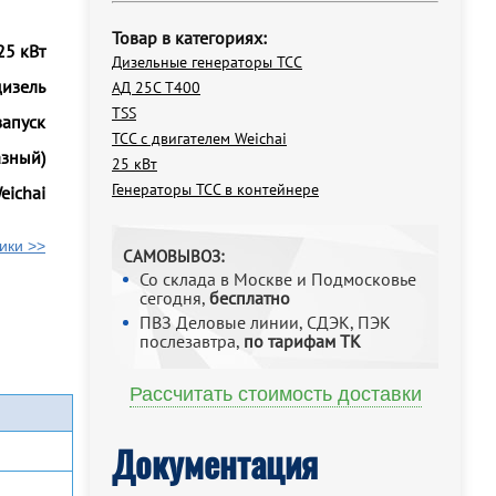
Товар в категориях:
25 кВт
Дизельные генераторы ТСС
дизель
АД 25С Т400
TSS
запуск
ТСС с двигателем Weichai
азный)
25 кВт
Генераторы ТСС в контейнере
eichai
ики >>
САМОВЫВОЗ:
Со склада в Москве и Подмосковье
сегодня,
бесплатно
ПВЗ Деловые линии, СДЭК, ПЭК
послезавтра,
по тарифам ТК
Рассчитать стоимость доставки
Документация