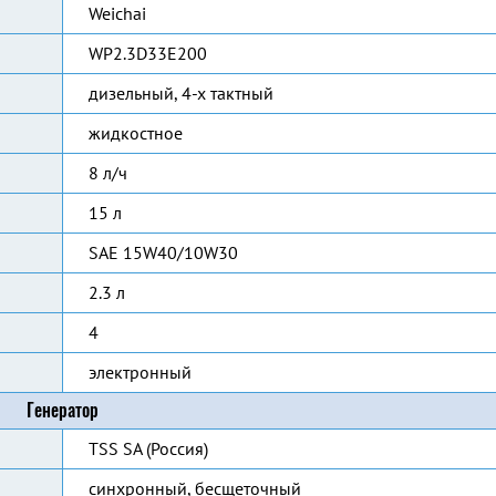
Weichai
WP2.3D33E200
дизельный, 4-х тактный
жидкостное
8 л/ч
15 л
SAE 15W40/10W30
2.3 л
4
электронный
Генератор
TSS SA (Россия)
синхронный, бесщеточный