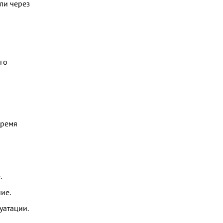
ли через
го
время
.
ие.
уатации.