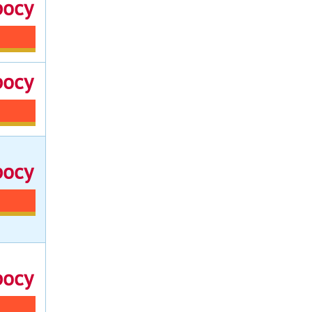
росу
росу
росу
росу