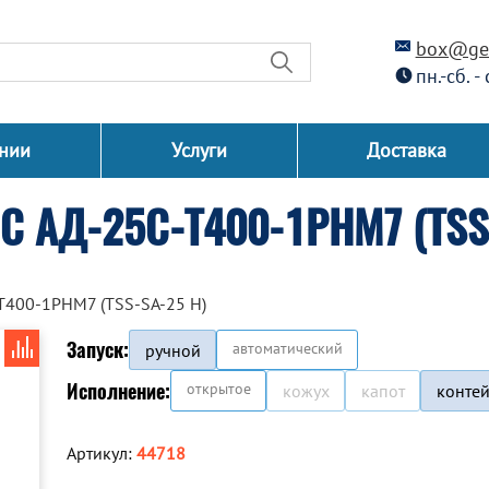
box@gen
пн.-сб. -
нии
Услуги
Доставка
С АД-25С-Т400-1РНМ7 (TSS-
Т400-1РНМ7 (TSS-SA-25 H)
Запуск:
автоматический
ручной
Исполнение:
открытое
кожух
капот
конте
Артикул:
44718