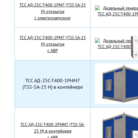
TCC АД-25С-Т400-1РМ7 (TSS-SA-25
H) открытое
с электрозапуском
TCC АД-25С-Т400-2РМ7 (TSS-SA-25
H) открытое
с АВР
TCC АД-25С-Т400-1РНМ7
(TSS-SA-25 H) в контейнере
TCC АД-25С-Т400-2РНМ7 (TSS-SA-
25 H) в контейнере
с АВР