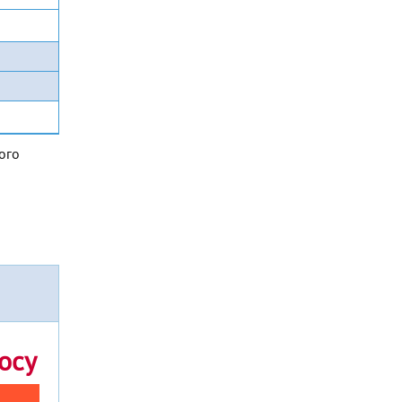
ого
осу