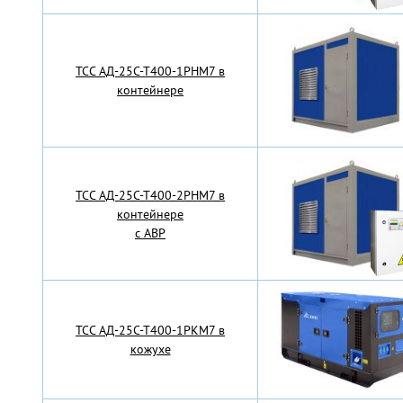
TCC АД-25С-Т400-1РНМ7 в
контейнере
TCC АД-25С-Т400-2РНМ7 в
контейнере
с АВР
TCC АД-25С-Т400-1РКМ7 в
кожухе