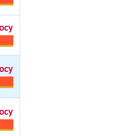
осу
осу
осу