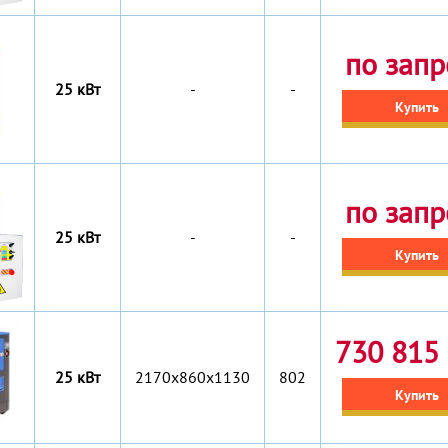
по запр
25 кВт
-
-
Купить
по запр
25 кВт
-
-
Купить
730 815 
25 кВт
2170x860x1130
802
Купить