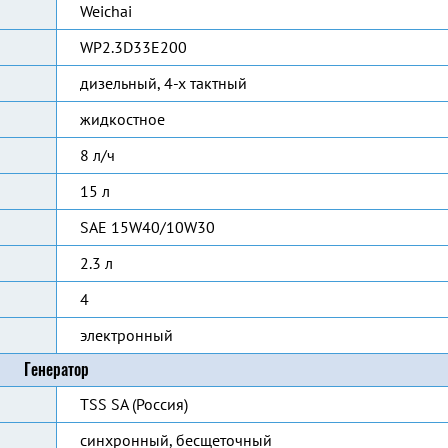
Weichai
WP2.3D33E200
дизельный, 4-х тактный
жидкостное
8 л/ч
15 л
SAE 15W40/10W30
2.3 л
4
электронный
Генератор
TSS SA (Россия)
синхронный, бесщеточный