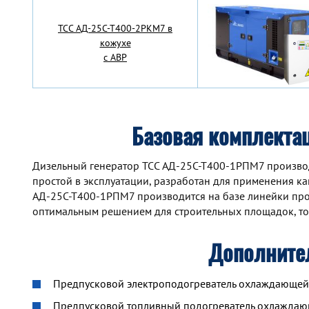
TCC АД-25С-Т400-2РКМ7 в
кожухе
с АВР
Базовая комплекта
Дизельный генератор TCC АД-25С-Т400-1РПМ7 производ
простой в эксплуатации, разработан для применения как
АД-25С-Т400-1РПМ7 производится на базе линейки про
оптимальным решением для строительных площадок, то
Дополните
Предпусковой электроподогреватель охлаждающей ж
Предпусковой топливный подогреватель охлажда