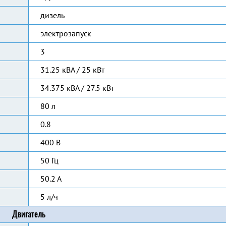
дизель
электрозапуск
3
31.25 кВА / 25 кВт
34.375 кВА / 27.5 кВт
80 л
0.8
400 В
50 Гц
50.2 А
5 л/ч
Двигатель