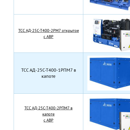
TCC АД-25С-Т400-2РМ7 открытое
с АВР
TCC АД-25С-Т400-1РПМ7 в
капоте
TCC АД-25С-Т400-2РПМ7 в
капоте
с АВР