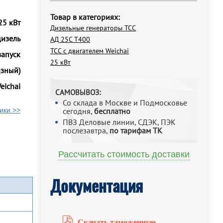
Товар в категориях:
25 кВт
Дизельные генераторы ТСС
дизель
АД 25С Т400
ТСС с двигателем Weichai
запуск
25 кВт
азный)
eichai
САМОВЫВОЗ:
Со склада в Москве и Подмосковье
ики >>
сегодня,
бесплатно
ПВЗ Деловые линии, СДЭК, ПЭК
послезавтра,
по тарифам ТК
Рассчитать стоимость доставки
Документация
Скачать таможенную