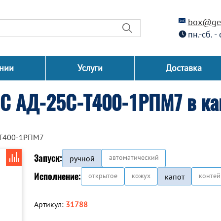
box@gen
пн.-сб. -
нии
Услуги
Доставка
СС АД-25С-Т400-1РПМ7 в ка
-Т400-1РПМ7
Запуск:
автоматический
ручной
Исполнение:
открытое
кожух
контей
капот
Артикул:
31788