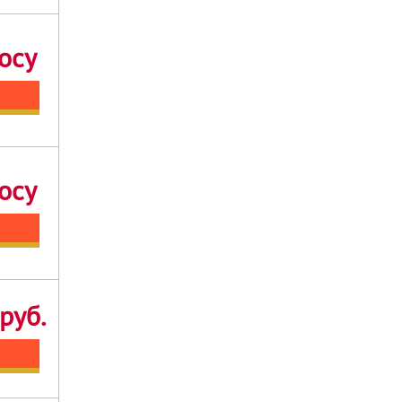
осу
осу
руб.