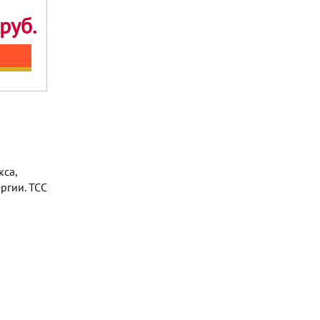
руб.
са,
ргии. TCC