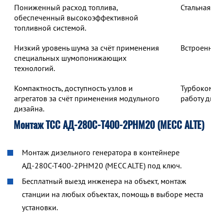
Пониженный расход топлива,
Стальная 
обеспеченный высокоэффективной
топливной системой.
Низкий уровень шума за счёт применения
Встроенны
специальных шумопонижающих
технологий.
Компактность, доступность узлов и
Турбокомп
агрегатов за счёт применения модульного
работу дв
дизайна.
Монтаж ТСС АД-280С-Т400-2РНМ20 (MECC ALTE)
Монтаж дизельного генератора в контейнере
АД-280С-Т400-2РНМ20 (MECC ALTE) под ключ.
Бесплатный выезд инженера на объект, монтаж
станции на любых объектах, помощь в выборе места
установки.