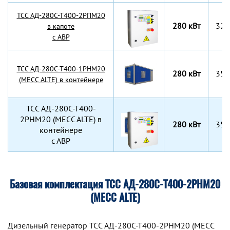
TCC АД-280С-Т400-2РПМ20
280 кВт
320
в капоте
с АВР
TCC АД-280С-Т400-1РНМ20
280 кВт
355
(MECC ALTE) в контейнере
TCC АД-280С-Т400-
2РНМ20 (MECC ALTE) в
280 кВт
355
контейнере
с АВР
Базовая комплектация ТСС АД-280С-Т400-2РНМ20
(MECC ALTE)
Дизельный генератор TCC АД-280С-Т400-2РНМ20 (MECC