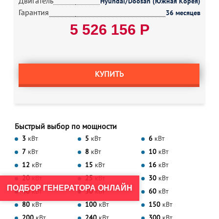
Двигатель
Hyundai/Doosan (Южная Корея)
Гарантия
36 месяцев
5 526 156 Р
КУПИТЬ
Быстрый выбор по мощности
3
кВт
5
кВт
6
кВт
7
кВт
8
кВт
10
кВт
12
кВт
15
кВт
16
кВт
20
кВт
25
кВт
30
кВт
ПОДБОР ГЕНЕРАТОРА ОНЛАЙН
40
кВт
50
кВт
60
кВт
80
кВт
100
кВт
150
кВт
200
кВт
240
кВт
300
кВт