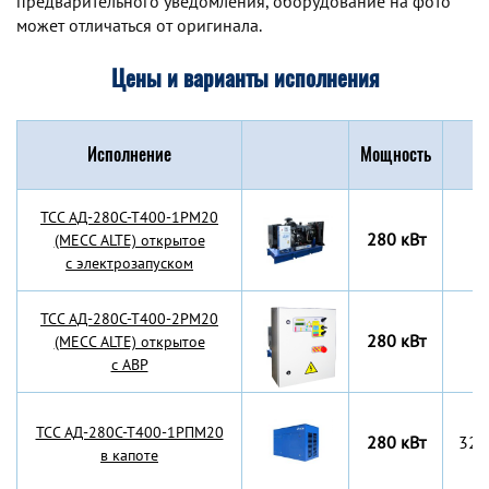
предварительного уведомления, оборудование на фото
может отличаться от оригинала.
Цены и варианты исполнения
Исполнение
Мощность
Г
TCC АД-280С-Т400-1РМ20
280 кВт
(MECC ALTE) открытое
с электрозапуском
TCC АД-280С-Т400-2РМ20
280 кВт
(MECC ALTE) открытое
с АВР
TCC АД-280С-Т400-1РПМ20
280 кВт
320
в капоте