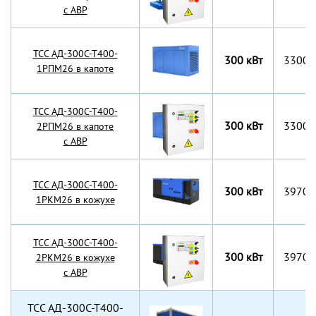
с АВР
TCC АД-300С-Т400-
300 кВт
3300x
1РПМ26 в капоте
TCC АД-300С-Т400-
300 кВт
3300x
2РПМ26 в капоте
с АВР
TCC АД-300С-Т400-
300 кВт
3970x
1РКМ26 в кожухе
TCC АД-300С-Т400-
300 кВт
3970x
2РКМ26 в кожухе
с АВР
TCC АД-300С-Т400-