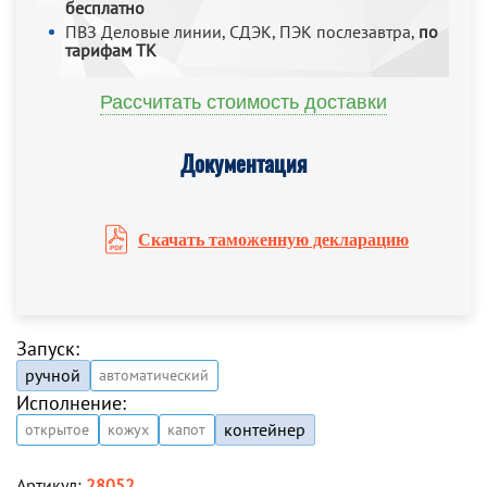
бесплатно
ПВЗ Деловые линии, СДЭК, ПЭК послезавтра,
по
тарифам ТК
Рассчитать стоимость доставки
Документация
Скачать таможенную декларацию
Запуск:
ручной
автоматический
Исполнение:
контейнер
открытое
кожух
капот
Артикул:
28052