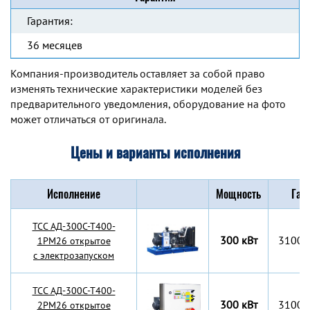
Гарантия:
36 месяцев
Компания-производитель оставляет за собой право
изменять технические характеристики моделей без
предварительного уведомления, оборудование на фото
может отличаться от оригинала.
Цены и варианты исполнения
Исполнение
Мощность
Габ
TCC АД-300С-Т400-
300 кВт
3100x
1РМ26 открытое
с электрозапуском
TCC АД-300С-Т400-
300 кВт
3100x
2РМ26 открытое