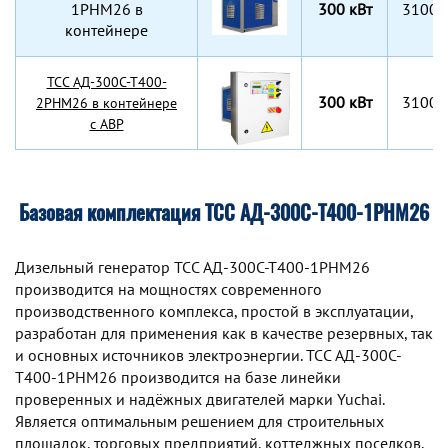
1РНМ26 в
300 кВт
3100х
контейнере
TCC АД-300С-Т400-
300 кВт
3100х
2РНМ26 в контейнере
с АВР
Базовая комплектация ТСС АД-300С-Т400-1РНМ26
Дизельный генератор TCC АД-300С-Т400-1РНМ26
производится на мощностях современного
производственного комплекса, простой в эксплуатации,
разработан для применения как в качестве резервных, так
и основных источников электроэнергии. TCC АД-300С-
Т400-1РНМ26 производится на базе линейки
проверенных и надёжных двигателей марки Yuchai.
Является оптимальным решением для строительных
площадок, торговых предприятий, коттеджных поселков,