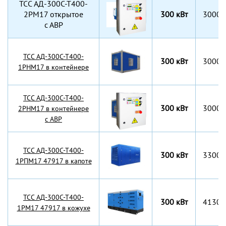
TCC АД-300С-Т400-
2РМ17 открытое
300 кВт
3000x
с АВР
TCC АД-300С-Т400-
300 кВт
3000х
1РНМ17 в контейнере
TCC АД-300С-Т400-
300 кВт
3000х
2РНМ17 в контейнере
с АВР
TCC АД-300С-Т400-
300 кВт
3300x
1РПМ17 47917 в капоте
TCC АД-300С-Т400-
300 кВт
4130x
1РМ17 47917 в кожухе