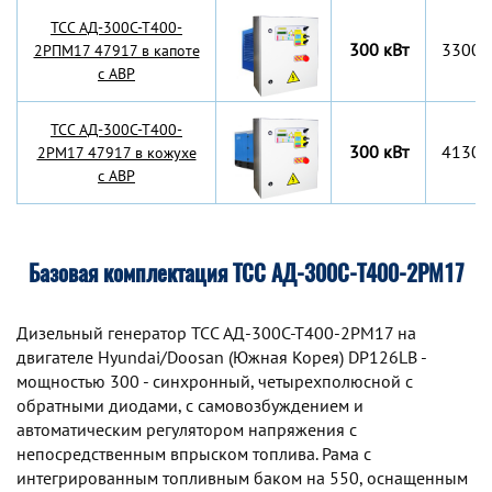
TCC АД-300С-Т400-
300 кВт
3300x
2РПМ17 47917 в капоте
с АВР
TCC АД-300С-Т400-
300 кВт
4130x
2РМ17 47917 в кожухе
с АВР
Базовая комплектация ТСС АД-300С-Т400-2РМ17
Дизельный генератор TCC АД-300С-Т400-2РМ17 на
двигателе Hyundai/Doosan (Южная Корея) DP126LB -
мощностью 300 - синхронный, четырехполюсной с
обратными диодами, с самовозбуждением и
автоматическим регулятором напряжения с
непосредственным впрыском топлива. Рама с
интегрированным топливным баком на 550, оснащенным