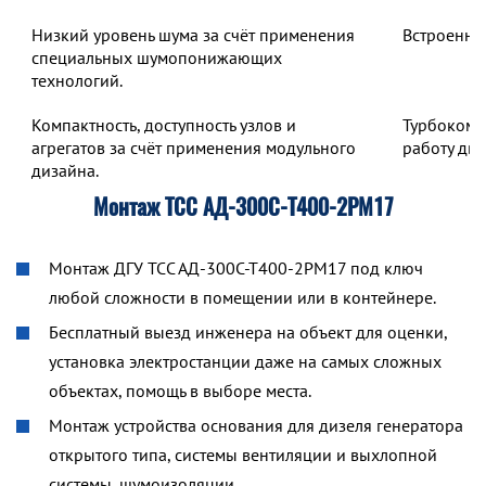
Низкий уровень шума за счёт применения
Встроенны
специальных шумопонижающих
технологий.
Компактность, доступность узлов и
Турбокомп
агрегатов за счёт применения модульного
работу дв
дизайна.
Монтаж ТСС АД-300С-Т400-2РМ17
Монтаж ДГУ ТСС АД-300С-Т400-2РМ17 под ключ
любой сложности в помещении или в контейнере.
Бесплатный выезд инженера на объект для оценки,
установка электростанции даже на самых сложных
объектах, помощь в выборе места.
Монтаж устройства основания для дизеля генератора
открытого типа, системы вентиляции и выхлопной
системы, шумоизоляции.