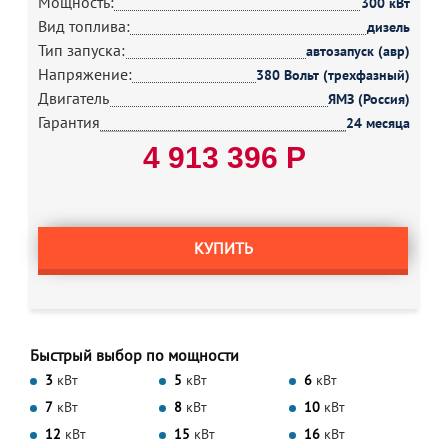
Мощность:
300 кВт
Вид топлива:
дизель
Тип запуска:
автозапуск (авр)
Напряжение:
380 Вольт (трехфазный)
Двигатель
ЯМЗ (Россия)
Гарантия
24 месяца
4 913 396 Р
КУПИТЬ
Быстрый выбор по мощности
3
кВт
5
кВт
6
кВт
7
кВт
8
кВт
10
кВт
12
кВт
15
кВт
16
кВт