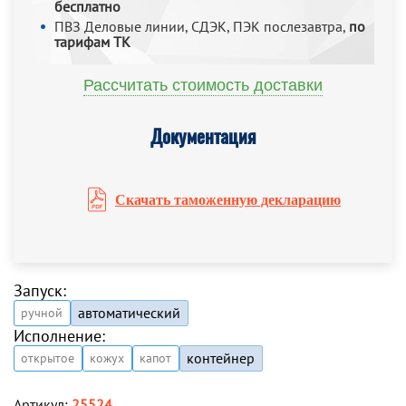
бесплатно
ПВЗ Деловые линии, СДЭК, ПЭК послезавтра,
по
тарифам ТК
Рассчитать стоимость доставки
Документация
Скачать таможенную декларацию
Запуск:
автоматический
ручной
Исполнение:
контейнер
открытое
кожух
капот
Артикул:
25524