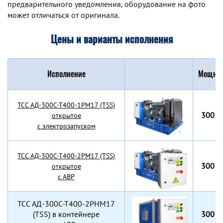
предварительного уведомления, оборудование на фото
может отличаться от оригинала.
Цены и варианты исполнения
Исполнение
Мощнос
TCC АД-300С-Т400-1РМ17 (TSS)
300 к
открытое
с электрозапуском
TCC АД-300С-Т400-2РМ17 (TSS)
300 к
открытое
с АВР
TCC АД-300С-Т400-2РНМ17
(TSS) в контейнере
300 к