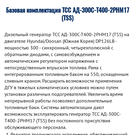
Базовая комплектация ТСС АД-300С-Т400-2РНМ17
(TSS)
Дизельный генератор TCC АД-300С-Т400-2РНМ17 (TSS) на
двигателе Hyundai/Doosan (Южная Корея) DP126LB -
мощностью 300 - синхронный, четырехполюсной с
обратными диодами, с самовозбуждением и
автоматическим регулятором напряжения с
непосредственным впрыском топлива. Рама с
интегрированным топливным баком на 550, оснащенным
сливным краном. Расширить возможности применения
ДГУ в тяжелых климатических условиях можно путем
установки различных подогревателей. Увеличить время
непрерывной работы позволяют дополнительные
топливные баки. Системы автоматизации дают
возможность эксплуатировать генератор TCC АД-300С-
Т400-2РНМ17 (TSS) без постоянного присутствия
обслуживающего персонала.
Радиатор тропического исполнения, обеспечивающий