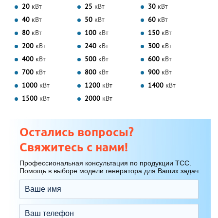
20
кВт
25
кВт
30
кВт
40
кВт
50
кВт
60
кВт
80
кВт
100
кВт
150
кВт
200
кВт
240
кВт
300
кВт
400
кВт
500
кВт
600
кВт
700
кВт
800
кВт
900
кВт
1000
кВт
1200
кВт
1400
кВт
1500
кВт
2000
кВт
Остались вопросы?
Свяжитесь с нами!
Профессиональная консультация по продукции ТСС.
Помощь в выборе модели генератора для Ваших задач