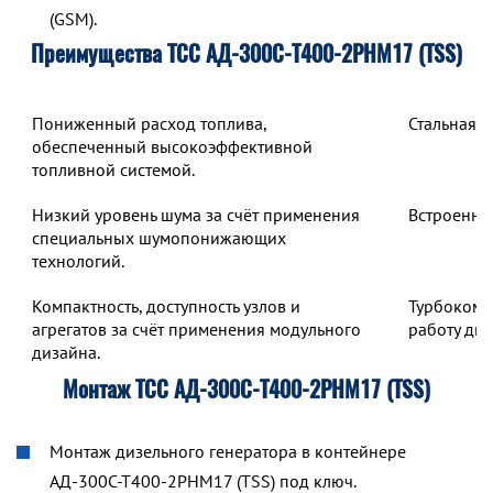
(GSM).
Преимущества ТСС АД-300С-Т400-2РНМ17 (TSS)
Пониженный расход топлива,
Стальная 
обеспеченный высокоэффективной
топливной системой.
Низкий уровень шума за счёт применения
Встроенны
специальных шумопонижающих
технологий.
Компактность, доступность узлов и
Турбокомп
агрегатов за счёт применения модульного
работу дв
дизайна.
Монтаж ТСС АД-300С-Т400-2РНМ17 (TSS)
Монтаж дизельного генератора в контейнере
АД-300С-Т400-2РНМ17 (TSS) под ключ.