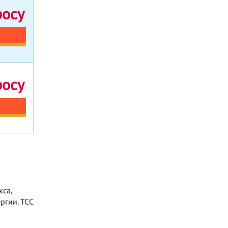
росу
росу
са,
ргии. TCC