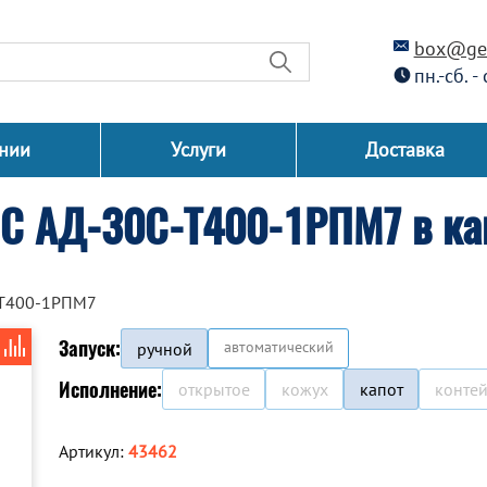
box@gen
пн.-сб. -
нии
Услуги
Доставка
СС АД-30С-Т400-1РПМ7 в ка
-Т400-1РПМ7
Запуск:
автоматический
ручной
Исполнение:
открытое
кожух
капот
конте
Артикул:
43462