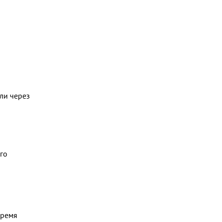
ли через
го
время