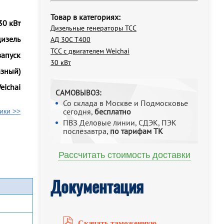
Товар в категориях:
30 кВт
Дизельные генераторы ТСС
дизель
АД 30С Т400
ТСС с двигателем Weichai
запуск
30 кВт
азный)
eichai
САМОВЫВОЗ:
Со склада в Москве и Подмосковье
сегодня,
бесплатно
ики >>
ПВЗ Деловые линии, СДЭК, ПЭК
послезавтра,
по тарифам ТК
Рассчитать стоимость доставки
Документация
Скачать таможенную