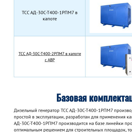
TCC АД-30С-Т400-1РПМ7 в
капоте
TCC АД-30С-Т400-2РПМ7 в капоте
с АВР
Базовая комплекта
Дизельный генератор TCC АД-30С-Т400-1РПМ7 производ
простой в эксплуатации, разработан для применения как
АД-30С-Т400-1РПМ7 производится на базе линейки про
оптимальным решением для строительных площадок, то