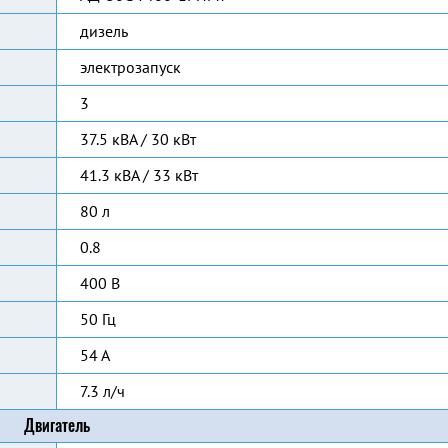
дизель
электрозапуск
3
37.5 кВА / 30 кВт
41.3 кВА / 33 кВт
80 л
0.8
400 В
50 Гц
54 А
7.3 л/ч
Двигатель