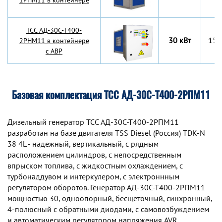
1РНМ11 в контейнере
TCC АД-30С-Т400-
30 кВт
155
2РНМ11 в контейнере
с АВР
Базовая комплектация ТСС АД-30С-Т400-2РПМ11
Дизельный генератор TCC АД-30С-Т400-2РПМ11
разработан на базе двигателя TSS Diesel (Россия) TDK-N
38 4L - надежный, вертикальный, с рядным
расположением цилиндров, с непосредственным
впрыском топлива, с жидкостным охлаждением, с
турбонаддувом и интеркулером, с электроннным
регулятором оборотов. Генератор АД-30С-Т400-2РПМ11
мощностью 30, одноопорный, бесщеточный, синхронный,
4-полюсный с обратными диодами, с самовозбуждением
и автоматическим регулятором напряжения AVR.