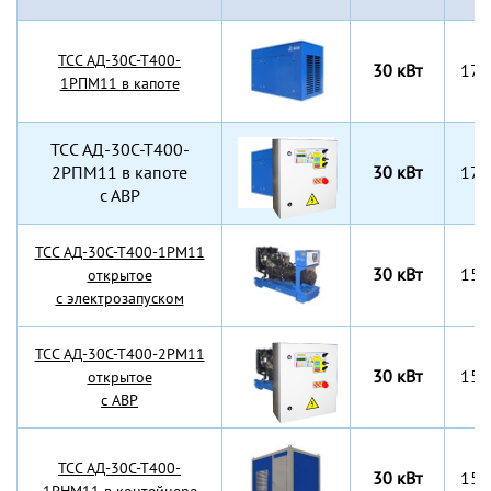
TCC АД-30С-Т400-
30 кВт
175
1РПМ11 в капоте
TCC АД-30С-Т400-
2РПМ11 в капоте
30 кВт
175
с АВР
TCC АД-30С-Т400-1РМ11
30 кВт
155
открытое
с электрозапуском
TCC АД-30С-Т400-2РМ11
30 кВт
155
открытое
с АВР
TCC АД-30С-Т400-
30 кВт
155