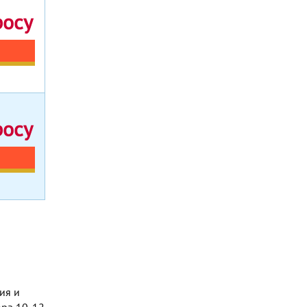
росу
росу
ия и