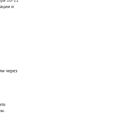
ора 10-12
тации и
ли через
что
бы.