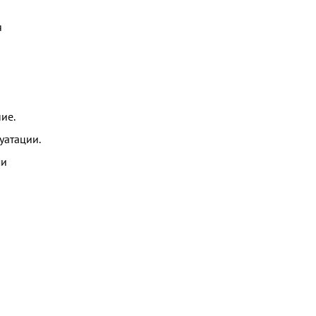
я
ие.
уатации.
ми