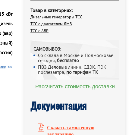
Товар в категориях:
15 кВт
Дизельные генераторы ТСС
дизель
ТСС с двигателем ЯМЗ
ТСС с АВР
 (авр)
азный)
САМОВЫВОЗ:
оссия)
Со склада в Москве и Подмосковье
сегодня,
бесплатно
ПВЗ Деловые линии, СДЭК, ПЭК
ики >>
послезавтра,
по тарифам ТК
Рассчитать стоимость доставки
Документация
Скачать таможенную
декларацию