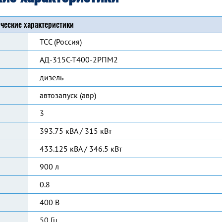
ческие характеристики
ТСС (Россия)
АД-315С-Т400-2РПМ2
дизель
автозапуск (авр)
3
393.75 кВА / 315 кВт
433.125 кВА / 346.5 кВт
900 л
0.8
400 В
50 Гц