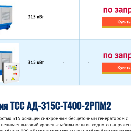
по зап
315 кВт
-
-
Купить
по зап
315 кВт
-
-
Купить
ция ТСС АД-315С-Т400-2РПМ2
остью 315 оснащен синхронным беcщеточным генератором с
спечивает высокий уровень стабильности выходного напряжен