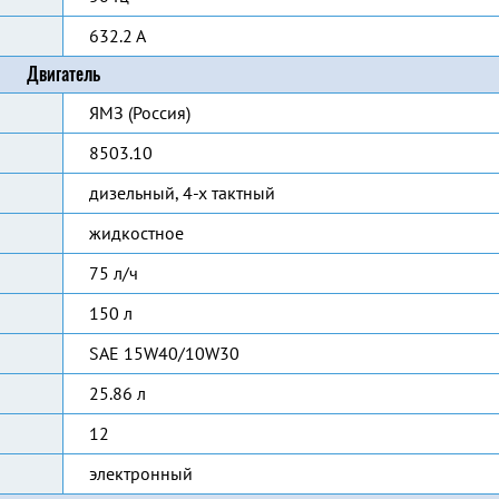
632.2 А
Двигатель
ЯМЗ (Россия)
8503.10
дизельный, 4-х тактный
жидкостное
75 л/ч
150 л
SAE 15W40/10W30
25.86 л
12
электронный