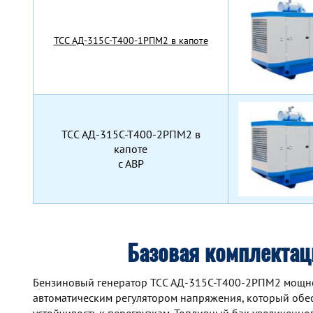
TCC АД-315С-Т400-1РПМ2 в капоте
TCC АД-315С-Т400-2РПМ2 в
капоте
с АВР
Базовая комплекта
Бензиновый генератор TCC АД-315С-Т400-2РПМ2 мощн
автоматическим регулятором напряжения, который обе