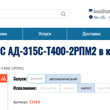
box@gen
пн.-сб. -
нии
Услуги
Доставка
СС АД-315С-Т400-2РПМ2 в к
С-Т400-2РПМ2
Запуск:
ручной
автоматический
Исполнение:
открытое
кожух
капот
конте
Артикул:
32468