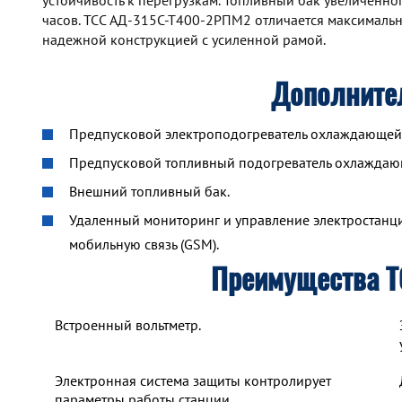
устойчивость к перегрузкам. Топливный бак увеличенн
часов. TCC АД-315С-Т400-2РПМ2 отличается максималь
надежной конструкцией с усиленной рамой.
Дополните
Предпусковой электроподогреватель охлаждающей ж
Предпусковой топливный подогреватель охлажда
Внешний топливный бак.
Удаленный мониторинг и управление электростанцие
мобильную связь (GSM).
Преимущества 
Встроенный вольтметр.
Электронная система защиты контролирует
параметры работы станции