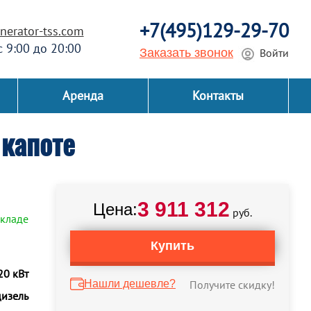
+7(495)129-29-70
erator-tss.com
 с 9:00 до 20:00
Заказать звонок
Войти
Аренда
Контакты
капоте
3 911 312
Цена:
руб.
складе
Купить
20 кВт
Нашли дешевле?
Получите скидку!
дизель