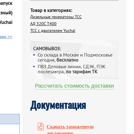
запуск
Товар в категориях:
азный)
Дизельные генераторы ТСС
Yuchai
АД 320С Т400
ТСС с двигателем Yuchai
ики >>
САМОВЫВОЗ:
Со склада в Москве и Подмосковье
сегодня,
бесплатно
ПВЗ Деловые линии, СДЭК, ПЭК
послезавтра,
по тарифам ТК
Рассчитать стоимость доставки
Документация
Скачать таможенную
декларацию