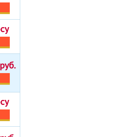
осу
руб.
осу