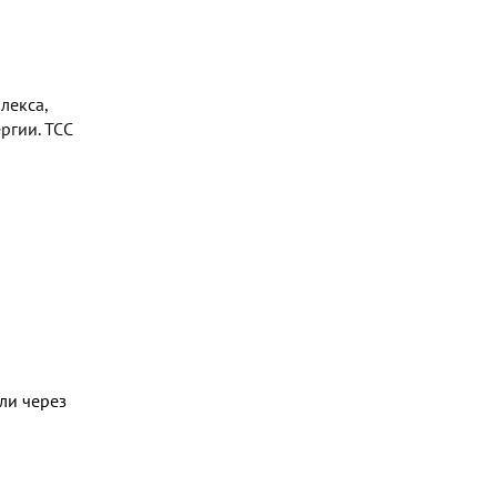
лекса,
ргии. TCC
ли через