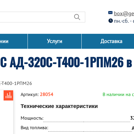
box@gen
пн.-сб. -
нии
Услуги
Доставка
СС АД-320С-Т400-1РПМ26 в 
С-Т400-1РПМ26
Артикул:
28054
В наличии на 
Технические характеристики
Мощность:
3
Вид топлива: