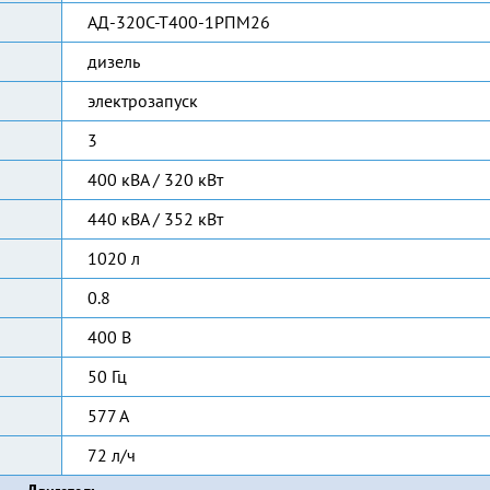
АД-320С-Т400-1РПМ26
дизель
электрозапуск
3
400 кВА / 320 кВт
440 кВА / 352 кВт
1020 л
0.8
400 В
50 Гц
577 А
72 л/ч