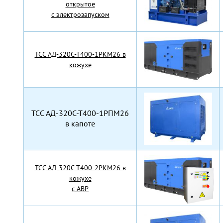
открытое
с электрозапуском
TCC АД-320С-Т400-1РКМ26 в
кожухе
TCC АД-320С-Т400-1РПМ26
в капоте
TCC АД-320С-Т400-2РКМ26 в
кожухе
с АВР