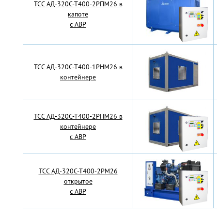
TCC АД-320С-Т400-2РПМ26 в
капоте
с АВР
TCC АД-320С-Т400-1РНМ26 в
контейнере
TCC АД-320С-Т400-2РНМ26 в
контейнере
с АВР
TCC АД-320С-Т400-2РМ26
открытое
с АВР