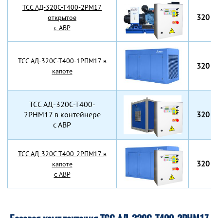
TCC АД-320С-Т400-2РМ17
320 к
открытое
с АВР
TCC АД-320С-Т400-1РПМ17 в
320 к
капоте
TCC АД-320С-Т400-
2РНМ17 в контейнере
320 к
с АВР
TCC АД-320С-Т400-2РПМ17 в
320 к
капоте
с АВР