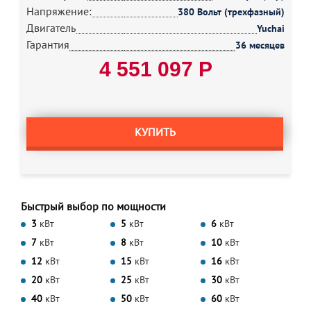
Напряжение:
380 Вольт (трехфазный)
Двигатель
Yuchai
Гарантия
36 месяцев
4 551 097 Р
КУПИТЬ
Быстрый выбор по мощности
3
кВт
5
кВт
6
кВт
7
кВт
8
кВт
10
кВт
12
кВт
15
кВт
16
кВт
20
кВт
25
кВт
30
кВт
40
кВт
50
кВт
60
кВт