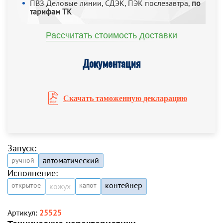
ПВЗ Деловые линии, СДЭК, ПЭК послезавтра,
по
тарифам ТК
Рассчитать стоимость доставки
Документация
Скачать таможенную декларацию
Запуск:
автоматический
ручной
Исполнение:
контейнер
открытое
капот
кожух
Артикул:
25525