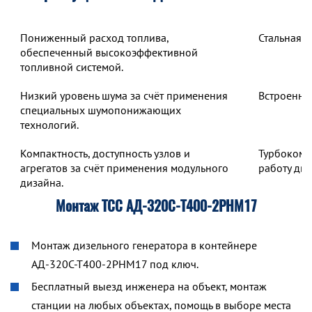
Пониженный расход топлива,
Стальная 
обеспеченный высокоэффективной
топливной системой.
Низкий уровень шума за счёт применения
Встроенны
специальных шумопонижающих
технологий.
Компактность, доступность узлов и
Турбокомп
агрегатов за счёт применения модульного
работу дв
дизайна.
Монтаж ТСС АД-320С-Т400-2РНМ17
Монтаж дизельного генератора в контейнере
АД-320С-Т400-2РНМ17 под ключ.
Бесплатный выезд инженера на объект, монтаж
станции на любых объектах, помощь в выборе места