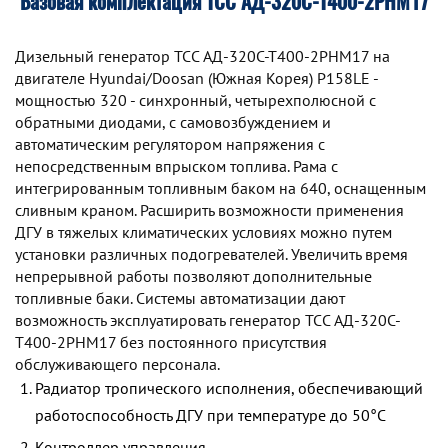
Базовая комплектация ТСС АД-320С-Т400-2РНМ17
Дизельный генератор TCC АД-320С-Т400-2РНМ17 на
двигателе Hyundai/Doosan (Южная Корея) P158LE -
мощностью 320 - синхронный, четырехполюсной с
обратными диодами, с самовозбуждением и
автоматическим регулятором напряжения с
непосредственным впрыском топлива. Рама с
интегрированным топливным баком на 640, оснащенным
сливным краном. Расширить возможности применения
ДГУ в тяжелых климатических условиях можно путем
установки различных подогревателей. Увеличить время
непрерывной работы позволяют дополнительные
топливные баки. Системы автоматизации дают
возможность эксплуатировать генератор TCC АД-320С-
Т400-2РНМ17 без постоянного присутствия
обслуживающего персонала.
Радиатор тропического исполнения, обеспечивающий
работоспособность ДГУ при температуре до 50°С
Контроллер управления