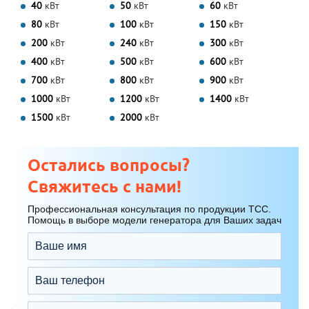
40
кВт
50
кВт
60
кВт
80
кВт
100
кВт
150
кВт
200
кВт
240
кВт
300
кВт
400
кВт
500
кВт
600
кВт
700
кВт
800
кВт
900
кВт
1000
кВт
1200
кВт
1400
кВт
1500
кВт
2000
кВт
Остались вопросы?
Свяжитесь с нами!
Профессиональная консультация по продукции ТСС.
Помощь в выборе модели генератора для Ваших задач