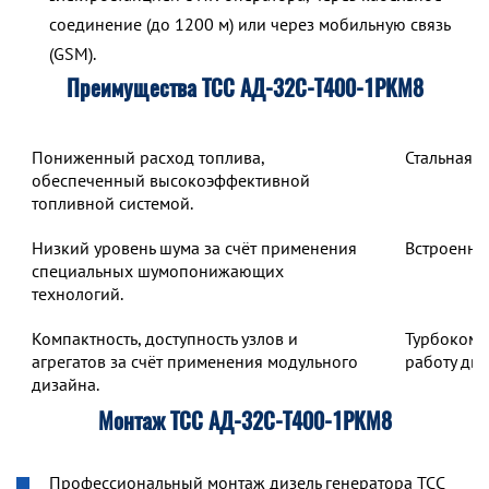
соединение (до 1200 м) или через мобильную связь
(GSM).
Преимущества ТСС АД-32С-Т400-1РКМ8
Пониженный расход топлива,
Стальная 
обеспеченный высокоэффективной
топливной системой.
Низкий уровень шума за счёт применения
Встроенны
специальных шумопонижающих
технологий.
Компактность, доступность узлов и
Турбокомп
агрегатов за счёт применения модульного
работу дв
дизайна.
Монтаж ТСС АД-32С-Т400-1РКМ8
Профессиональный монтаж дизель генератора ТСС