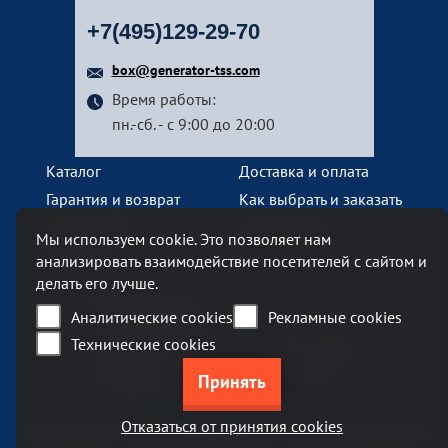
+7(495)129-29-70
box@generator-tss.com
Время работы:
пн.-сб. - с 9:00 до 20:00
Каталог
Доставка и оплата
Гарантия и возврат
Как выбрать и заказать
О компании
Наши услуги
Мы используем cookie. Это позволяет нам
Контакты
анализировать взаимодействие посетителей с сайтом и
делать его лучше.
Наш офис
Аналитические cookies
Рекламные cookies
Технические cookies
Москва, Ленинский проспект, 119А
Бизнес-центр «Ленинский 119А»
метро Тропарево
Отказаться от принятия cookies
Информация на сайте generator-tss.com не является публичной