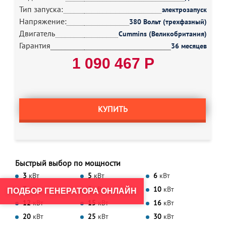
Тип запуска:
электрозапуск
Напряжение:
380 Вольт (трехфазный)
Двигатель
Cummins (Великобритания)
Гарантия
36 месяцев
1 090 467 Р
КУПИТЬ
Быстрый выбор по мощности
3
кВт
5
кВт
6
кВт
7
кВт
8
кВт
10
кВт
ПОДБОР ГЕНЕРАТОРА ОНЛАЙН
12
кВт
15
кВт
16
кВт
20
кВт
25
кВт
30
кВт