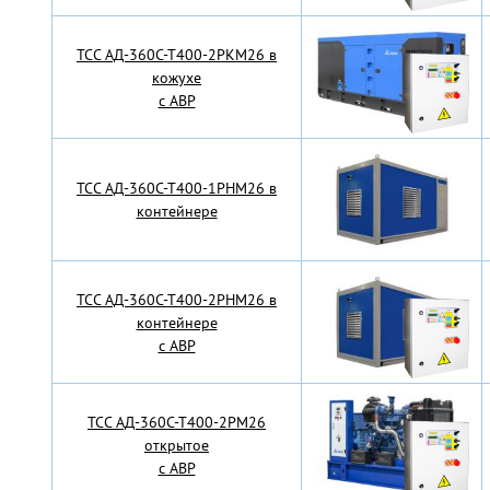
TCC АД-360С-Т400-2РКМ26 в
кожухе
с АВР
TCC АД-360С-Т400-1РНМ26 в
контейнере
TCC АД-360С-Т400-2РНМ26 в
контейнере
с АВР
TCC АД-360С-Т400-2РМ26
открытое
с АВР