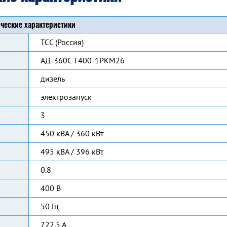
ческие характеристики
ТСС (Россия)
АД-360С-Т400-1РКМ26
дизель
электрозапуск
3
450 кВА / 360 кВт
495 кВА / 396 кВт
0.8
400 В
50 Гц
722.5 А