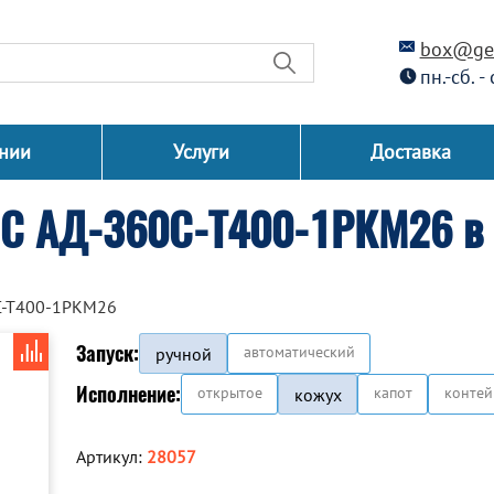
box@gen
пн.-сб. -
нии
Услуги
Доставка
СС АД-360С-Т400-1РКМ26 в
С-Т400-1РКМ26
Запуск:
автоматический
ручной
Исполнение:
открытое
капот
контей
кожух
Артикул:
28057