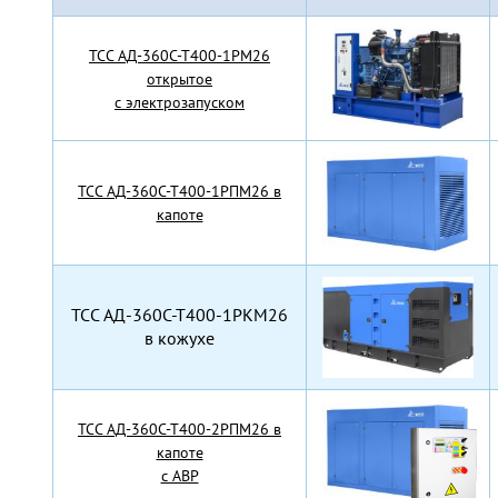
TCC АД-360С-Т400-1РМ26
открытое
с электрозапуском
TCC АД-360С-Т400-1РПМ26 в
капоте
TCC АД-360С-Т400-1РКМ26
в кожухе
TCC АД-360С-Т400-2РПМ26 в
капоте
с АВР