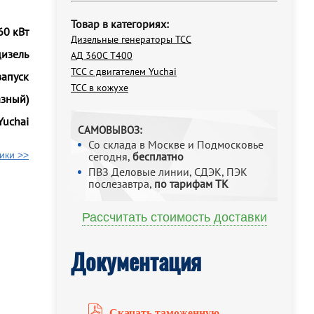
Товар в категориях:
60 кВт
Дизельные генераторы ТСС
дизель
АД 360С Т400
ТСС с двигателем Yuchai
запуск
ТСС в кожухе
азный)
Yuchai
САМОВЫВОЗ:
Со склада в Москве и Подмосковье
ики >>
сегодня,
бесплатно
ПВЗ Деловые линии, СДЭК, ПЭК
послезавтра,
по тарифам ТК
Рассчитать стоимость доставки
Документация
Скачать таможенную