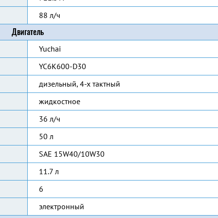
88 л/ч
Двигатель
Yuchai
YC6K600-D30
дизельный, 4-х тактный
жидкостное
36 л/ч
50 л
SAE 15W40/10W30
11.7 л
6
электронный