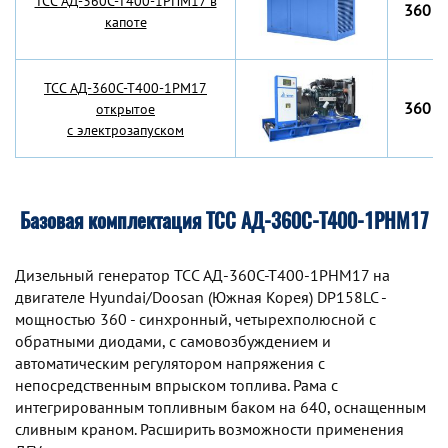
TCC АД-360С-Т400-1РПМ17 в
360 к
капоте
TCC АД-360С-Т400-1РМ17
360 к
открытое
с электрозапуском
Базовая комплектация ТСС АД-360С-Т400-1РНМ17
Дизельный генератор TCC АД-360С-Т400-1РНМ17 на
двигателе Hyundai/Doosan (Южная Корея) DP158LC -
мощностью 360 - синхронный, четырехполюсной с
обратными диодами, с самовозбуждением и
автоматическим регулятором напряжения с
непосредственным впрыском топлива. Рама с
интегрированным топливным баком на 640, оснащенным
сливным краном. Расширить возможности применения