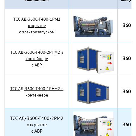
TCC АД-360С-Т400-1РМ2
360 к
открытое
с электрозапуском
TCC АД-360С-Т400-2РНМ2 в
360 к
контейнере
с АВР
TCC АД-360С-Т400-1РНМ2 в
360 к
контейнере
TCC АД-360С-Т400-2РМ2
открытое
360 к
с АВР