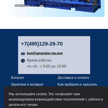
Нажимая на кнопку, вы даете
согласие на обработку своих персональных данных
+7(495)129-29-70
box@generator-tss.com
Время работы:
пн.-сб. - с 9:00 до 20:00
Каталог
Доставка и оплата
Гарантия и возврат
Как выбрать и заказать
О компании
Наши услуги
Мы используем cookie. Это позволяет нам
Контакты
анализировать взаимодействие посетителей с сайтом и
делать его лучше.