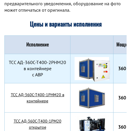
предварительного уведомления, оборудование на фото
может отличаться от оригинала.
Цены и варианты исполнения
Исполнение
Мощнос
TCC АД-360С-Т400-2РНМ20
в контейнере
360 к
с АВР
TCC АД-360С-Т400-1РНМ20 в
360 к
контейнере
TCC АД-360С-Т400-1РМ20
360 к
открытое