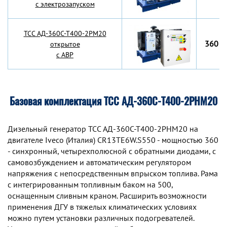
с электрозапуском
TCC АД-360С-Т400-2РМ20
360 к
открытое
с АВР
Базовая комплектация ТСС АД-360С-Т400-2РНМ20
Дизельный генератор TCC АД-360С-Т400-2РНМ20 на
двигателе Iveco (Италия) CR13TE6W.S550 - мощностью 360
- синхронный, четырехполюсной с обратными диодами, с
самовозбуждением и автоматическим регулятором
напряжения с непосредственным впрыском топлива. Рама
с интегрированным топливным баком на 500,
оснащенным сливным краном. Расширить возможности
применения ДГУ в тяжелых климатических условиях
можно путем установки различных подогревателей.