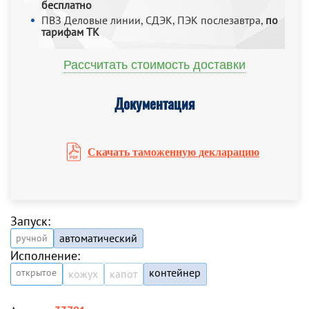
бесплатно
ПВЗ Деловые линии, СДЭК, ПЭК послезавтра,
по
тарифам ТК
Рассчитать стоимость доставки
Документация
Скачать таможенную декларацию
Запуск:
автоматический
ручной
Исполнение:
контейнер
открытое
кожух
капот