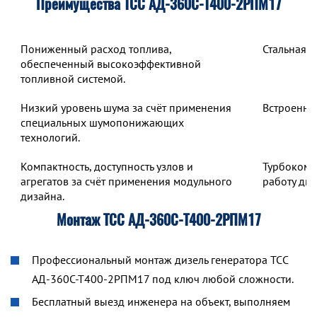
Преимущества ТСС АД-360С-Т400-2РПМ17
Пониженный расход топлива,
Стальная 
обеспеченный высокоэффективной
топливной системой.
Низкий уровень шума за счёт применения
Встроенны
специальных шумопонижающих
технологий.
Компактность, доступность узлов и
Турбокомп
агрегатов за счёт применения модульного
работу дв
дизайна.
Монтаж ТСС АД-360С-Т400-2РПМ17
Профессиональный монтаж дизель генератора ТСС
АД-360С-Т400-2РПМ17 под ключ любой сложности.
Бесплатный выезд инженера на объект, выполняем