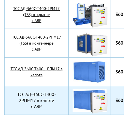
TCC АД-360С-Т400-2РМ17
360 к
(TSS) открытое
с АВР
TCC АД-360С-Т400-2РНМ17
360 к
(TSS) в контейнере
с АВР
TCC АД-360С-Т400-1РПМ17 в
360 к
капоте
TCC АД-360С-Т400-
2РПМ17 в капоте
360 к
с АВР