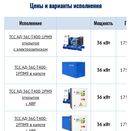
Цены и варианты исполнения
Исполнение
Мощность
Габ
TCC АД-36С-Т400-1РМ9
36 кВт
1750
открытое
с электрозапуском
TCC АД-36С-Т400-
36 кВт
1750
1РПМ9 в капоте
TCC АД-36С-Т400-2РМ9
36 кВт
1750
открытое
с АВР
TCC АД-36С-Т400-
36 кВт
1750
2РПМ9 в капоте
с АВР