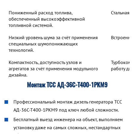
Пониженный расход топлива,
Стальная 
обеспеченный высокоэффективной
топливной системой.
Низкий уровень шума за счёт применения
Встроенны
специальных шумопонижающих
технологий.
Компактность, доступность узлов и
Турбокомп
агрегатов за счёт применения модульного
работу дв
дизайна.
Монтаж ТСС АД-36С-Т400-1РКМ9
Профессиональный монтаж дизель генератора ТСС
АД-36С-Т400-1РКМ9 под ключ любой сложности.
Бесплатный выезд инженера на объект, выполняем
установку даже на самых сложных, нестандартных