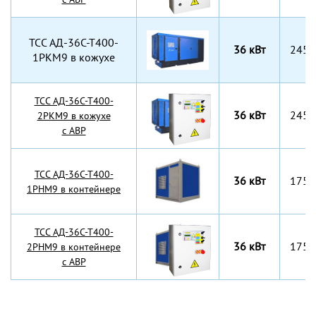
TCC АД-36С-Т400-
36 кВт
2450
1РКМ9 в кожухе
TCC АД-36С-Т400-
36 кВт
2450
2РКМ9 в кожухе
с АВР
TCC АД-36С-Т400-
36 кВт
1750
1РНМ9 в контейнере
TCC АД-36С-Т400-
36 кВт
1750
2РНМ9 в контейнере
с АВР