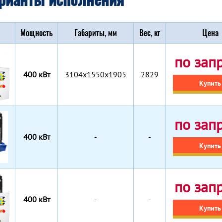
Мощность
Габариты, мм
Вес, кг
Цена
по зап
400 кВт
3104х1550х1905
2829
Купить
по зап
400 кВт
-
-
Купить
по зап
400 кВт
-
-
Купить