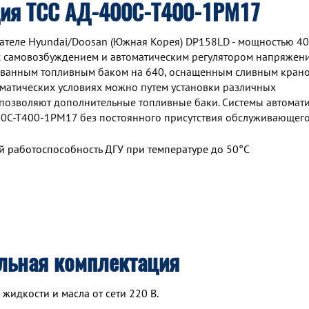
ция ТСС АД-400С-Т400-1РМ17
ателе Hyundai/Doosan (Южная Корея) DP158LD - мощностью 40
 самовозбуждением и автоматическим регулятором напряжени
ованным топливным баком на 640, оснащенным сливным крано
матических условиях можно путем установки различных
 позволяют дополнительные топливные баки. Системы автомат
400С-Т400-1РМ17 без постоянного присутствия обслуживающег
 работоспособность ДГУ при температуре до 50°С
льная комплектация
идкости и масла от сети 220 В.