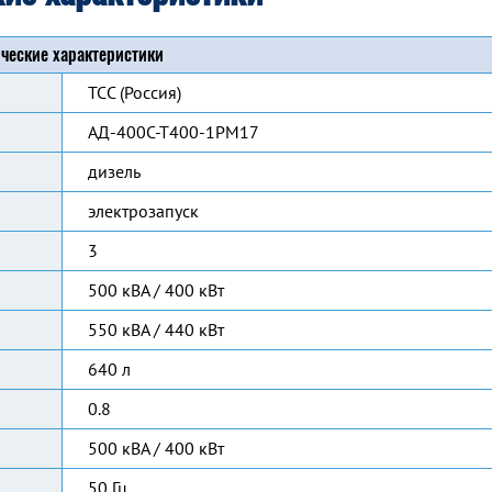
ческие характеристики
ТСС (Россия)
АД-400С-Т400-1РМ17
дизель
электрозапуск
3
500 кВА / 400 кВт
550 кВА / 440 кВт
640 л
0.8
500 кВА / 400 кВт
50 Гц