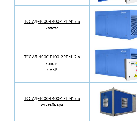
TCC АД-400С-Т400-1РПМ17 в
капоте
TCC АД-400С-Т400-2РПМ17 в
капоте
с АВР
TCC АД-400С-Т400-1РНМ17 в
контейнере