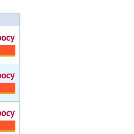
росу
росу
росу