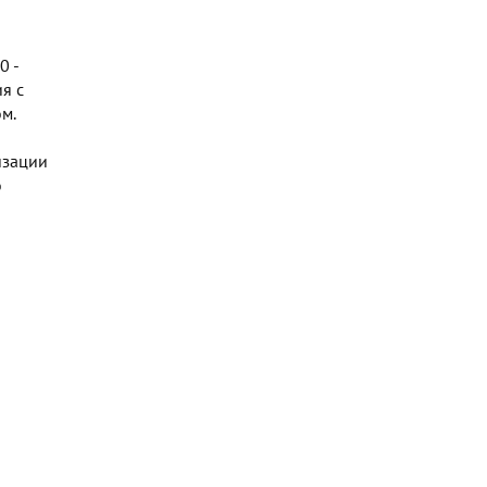
0 -
я с
м.
изации
о