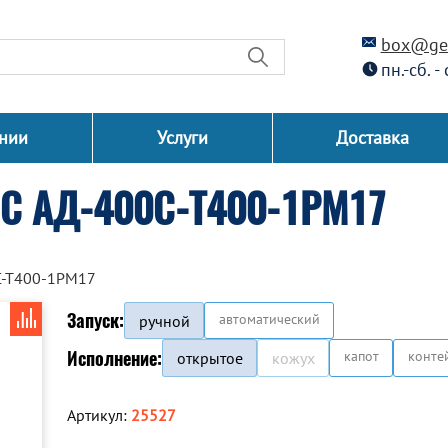
box@gen
пн.-сб. -
нии
Услуги
Доставка
СС АД-400С-Т400-1РМ17
С-Т400-1РМ17
Запуск:
автоматический
ручной
Исполнение:
капот
конте
открытое
кожух
Артикул:
25527