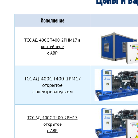
Исполнение
TCC АД-400С-Т400-2РНМ17 в
контейнере
с АВР
TCC АД-400С-Т400-1РМ17
открытое
с электрозапуском
TCC АД-400С-Т400-2РМ17
открытое
с АВР