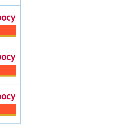
росу
росу
росу