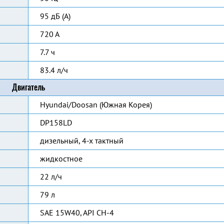
95 дБ (А)
720 А
7.7 ч
83.4 л/ч
Двигатель
Hyundai/Doosan (Южная Корея)
DP158LD
дизельный, 4-х тактный
жидкостное
22 л/ч
79 л
SAE 15W40, API CH-4