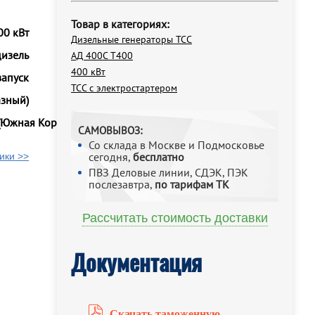
Товар в категориях:
00 кВт
Дизельные генераторы ТСС
дизель
АД 400С Т400
400 кВт
запуск
ТСС с электростартером
азный)
(Южная Корея)
САМОВЫВОЗ:
Со склада в Москве и Подмосковье
сегодня,
бесплатно
ики >>
ПВЗ Деловые линии, СДЭК, ПЭК
послезавтра,
по тарифам ТК
Рассчитать стоимость доставки
Документация
Скачать таможенную