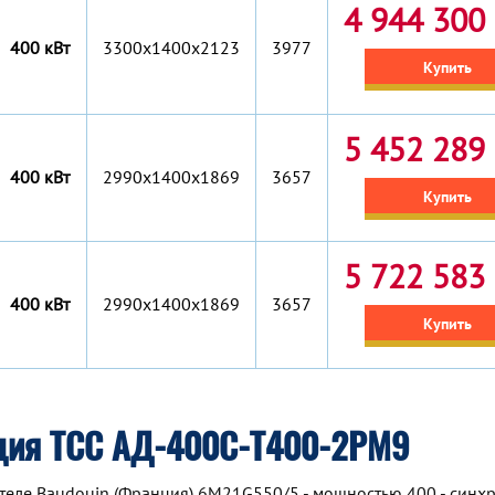
4 944 300 
400 кВт
3300x1400x2123
3977
Купить
5 452 289 
400 кВт
2990x1400x1869
3657
Купить
5 722 583 
400 кВт
2990x1400x1869
3657
Купить
ция ТСС АД-400С-Т400-2РМ9
теле Baudouin (Франция) 6M21G550/5 - мощностью 400 - синх