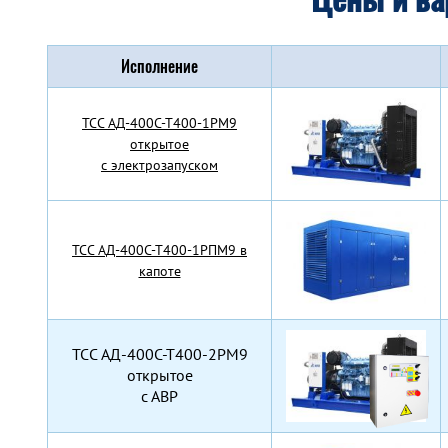
Исполнение
TCC АД-400С-Т400-1РМ9
открытое
с электрозапуском
TCC АД-400С-Т400-1РПМ9 в
капоте
TCC АД-400С-Т400-2РМ9
открытое
с АВР