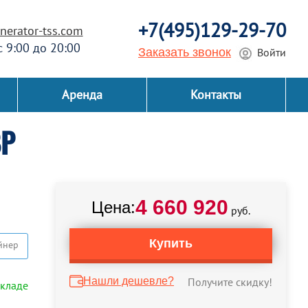
+7(495)129-29-70
erator-tss.com
 с 9:00 до 20:00
Заказать звонок
Войти
Аренда
Контакты
ВР
4 660 920
Цена:
руб.
Купить
йнер
Нашли дешевле?
Получите скидку!
складе