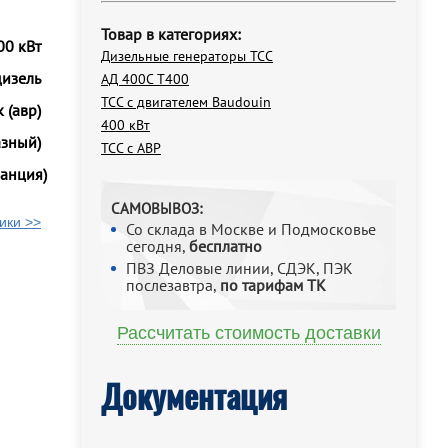
Товар в категориях:
00 кВт
Дизельные генераторы ТСС
дизель
АД 400С Т400
ТСС с двигателем Baudouin
 (авр)
400 кВт
азный)
ТСС с АВР
анция)
САМОВЫВОЗ:
ики >>
Со склада в Москве и Подмосковье
сегодня,
бесплатно
ПВЗ Деловые линии, СДЭК, ПЭК
послезавтра,
по тарифам ТК
Рассчитать стоимость доставки
Документация