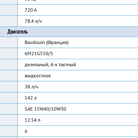
720 А
78.4 л/ч
Двигатель
Baudouin (Франция)
6M21G550/5
дизельный, 4-х тактный
жидкостное
38 л/ч
142 л
SAE 15W40/10W30
12.54 л
6