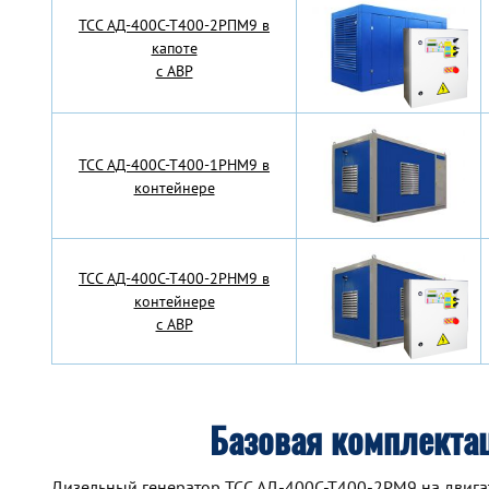
TCC АД-400С-Т400-2РПМ9 в
капоте
с АВР
TCC АД-400С-Т400-1РНМ9 в
контейнере
TCC АД-400С-Т400-2РНМ9 в
контейнере
с АВР
Базовая комплекта
Дизельный генератор TCC АД-400С-Т400-2РМ9 на двига