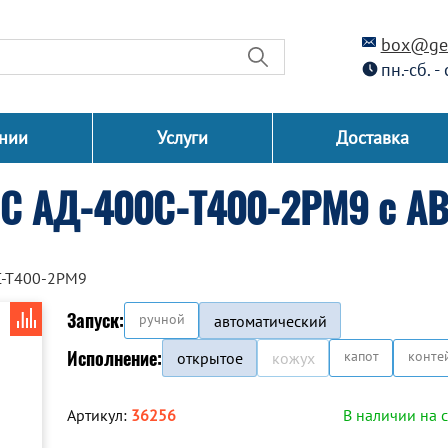
box@gen
пн.-сб. -
нии
Услуги
Доставка
СС АД-400С-Т400-2РМ9 с А
С-Т400-2РМ9
Запуск:
ручной
автоматический
Исполнение:
капот
конте
открытое
кожух
Артикул:
36256
В наличии на 