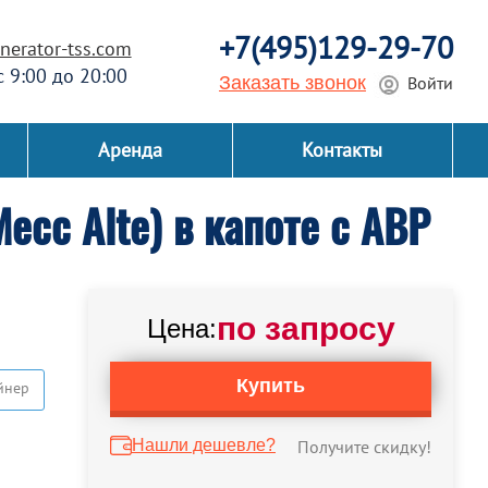
+7(495)129-29-70
erator-tss.com
 с 9:00 до 20:00
Заказать звонок
Войти
Аренда
Контакты
cc Alte) в капоте с АВР
по запросу
Цена:
Купить
йнер
Нашли дешевле?
Получите скидку!