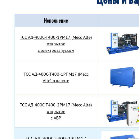
Исполнение
TCC АД-400С-Т400-1РМ17 (Mecc Alte)
открытое
с электрозапуском
TCC АД-400С-Т400-1РПМ17 (Mecc
Alte) в капоте
TCC АД-400С-Т400-2РМ17 (Mecc Alte)
открытое
с АВР
TCC АД-400С-Т400-2РПМ17