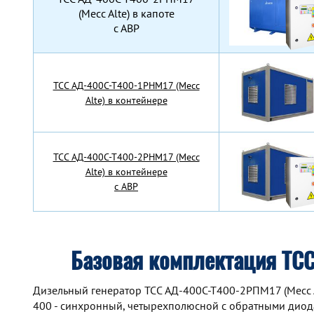
(Mecc Alte) в капоте
с АВР
TCC АД-400С-Т400-1РНМ17 (Mecc
Alte) в контейнере
TCC АД-400С-Т400-2РНМ17 (Mecc
Alte) в контейнере
с АВР
Базовая комплектация ТСС
Дизельный генератор TCC АД-400С-Т400-2РПМ17 (Mecc A
400 - синхронный, четырехполюсной с обратными диод