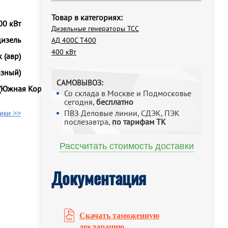
Товар в категориях:
00 кВт
Дизельные генераторы ТСС
дизель
АД 400С Т400
400 кВт
 (авр)
азный)
САМОВЫВОЗ:
(Южная Корея)
Со склада в Москве и Подмосковье
сегодня,
бесплатно
ПВЗ Деловые линии, СДЭК, ПЭК
ики >>
послезавтра,
по тарифам ТК
Рассчитать стоимость доставки
Документация
Скачать таможенную
декларацию