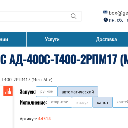
box@gen
пн.-сб. -
нии
Услуги
Доставка
С АД-400С-Т400-2РПМ17 (Me
-Т400-2РПМ17 (Mecc Alte)
Запуск:
ручной
автоматический
Исполнение:
открытое
конте
кожух
капот
Артикул:
44514