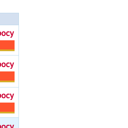
росу
росу
росу
росу