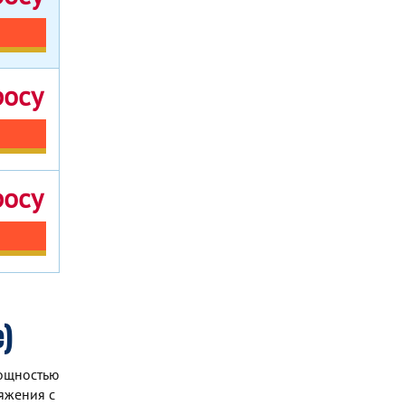
росу
росу
)
мощностью
яжения с