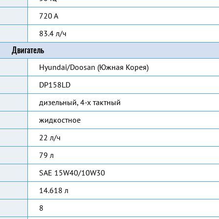
720 А
83.4 л/ч
Двигатель
Hyundai/Doosan (Южная Корея)
DP158LD
дизельный, 4-х тактный
жидкостное
22 л/ч
79 л
SAE 15W40/10W30
14.618 л
8