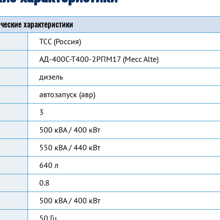
ческие характеристики
ТСС (Россия)
АД-400С-Т400-2РПМ17 (Mecc Alte)
дизель
автозапуск (авр)
3
500 кВА / 400 кВт
550 кВА / 440 кВт
640 л
0.8
500 кВА / 400 кВт
50 Гц