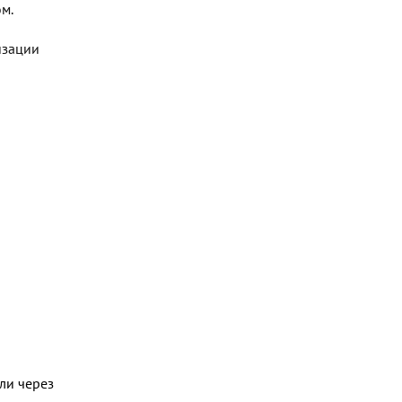
м.
изации
ли через