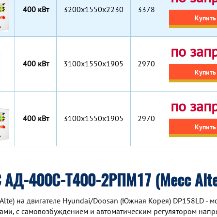
400 кВт
3200x1550x2230
3378
Купить
по зап
400 кВт
3100х1550х1905
2970
Купить
по зап
400 кВт
3100х1550х1905
2970
Купить
 АД-400С-Т400-2РПМ17 (Mecc Alte
lte) на двигателе Hyundai/Doosan (Южная Корея) DP158LD - 
ами, с самовозбуждением и автоматическим регулятором напр