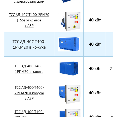
с электрозапуском
TCC АД-40С-Т400-2РМ20
40 кВт
(TSS) открытое
с АВР
TCC АД-40С-Т400-
40 кВт
1РКМ20 в кожухе
TCC АД-40С-Т400-
40 кВт
210
1РПМ20 в капоте
TCC АД-40С-Т400-
40 кВт
2РКМ20 в кожухе
с АВР
TCC АД-40С-Т400-