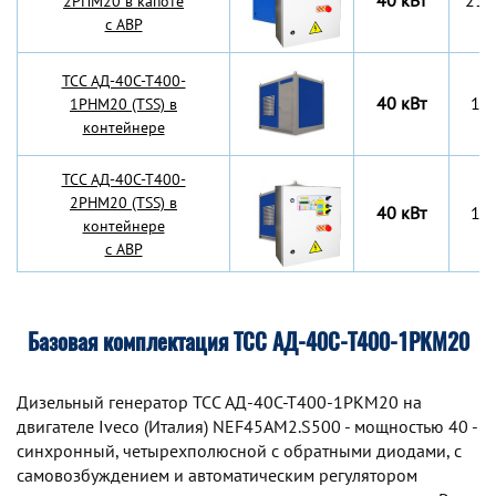
40 кВт
210
2РПМ20 в капоте
с АВР
TCC АД-40С-Т400-
40 кВт
17
1РНМ20 (TSS) в
контейнере
TCC АД-40С-Т400-
2РНМ20 (TSS) в
40 кВт
17
контейнере
с АВР
Базовая комплектация ТСС АД-40С-Т400-1РКМ20
Дизельный генератор TCC АД-40С-Т400-1РКМ20 на
двигателе Iveco (Италия) NEF45AM2.S500 - мощностью 40 -
синхронный, четырехполюсной с обратными диодами, с
самовозбуждением и автоматическим регулятором