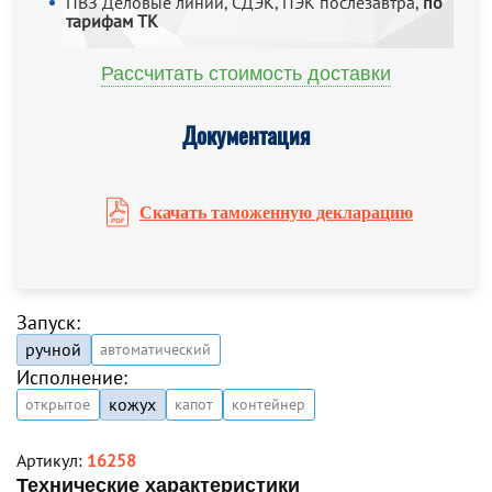
ПВЗ Деловые линии, СДЭК, ПЭК послезавтра,
по
тарифам ТК
Рассчитать стоимость доставки
Документация
Скачать таможенную декларацию
Запуск:
ручной
автоматический
Исполнение:
кожух
открытое
капот
контейнер
Артикул:
16258
Технические характеристики