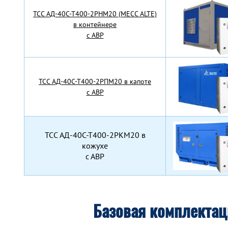
TCC АД-40С-Т400-2РНМ20 (MECC ALTE)
в контейнере
с АВР
TCC АД-40С-Т400-2РПМ20 в капоте
с АВР
TCC АД-40С-Т400-2РКМ20 в
кожухе
с АВР
Базовая комплекта