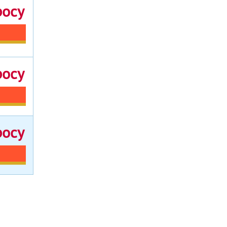
росу
росу
росу