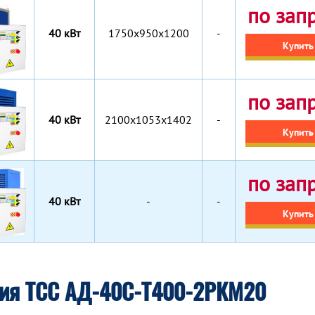
по зап
40 кВт
1750х950х1200
-
Купить
по зап
40 кВт
2100х1053х1402
-
Купить
по зап
40 кВт
-
-
Купить
ция ТСС АД-40С-Т400-2РКМ20