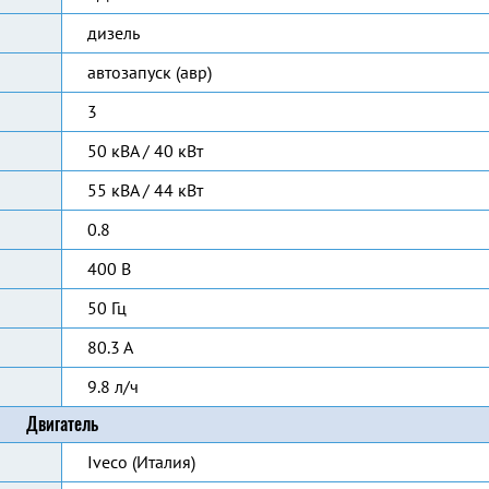
дизель
автозапуск (авр)
3
50 кВА / 40 кВт
55 кВА / 44 кВт
0.8
400 В
50 Гц
80.3 А
9.8 л/ч
Двигатель
Iveco (Италия)