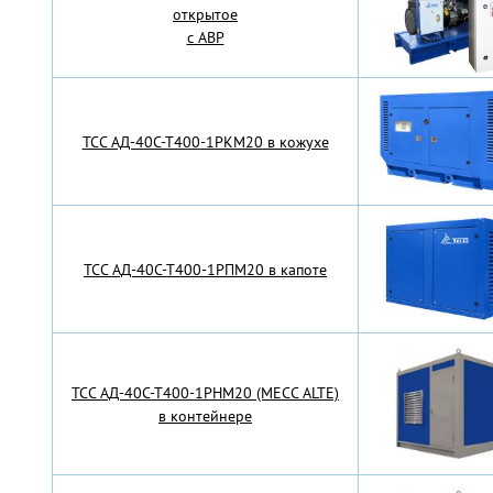
открытое
с АВР
TCC АД-40С-Т400-1РКМ20 в кожухе
TCC АД-40С-Т400-1РПМ20 в капоте
TCC АД-40С-Т400-1РНМ20 (MECC ALTE)
в контейнере