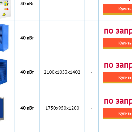
40 кВт
-
-
Купить
по зап
40 кВт
-
-
Купить
по зап
40 кВт
2100х1053х1402
-
Купить
по зап
40 кВт
1750х950х1200
-
Купить