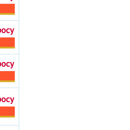
росу
росу
росу