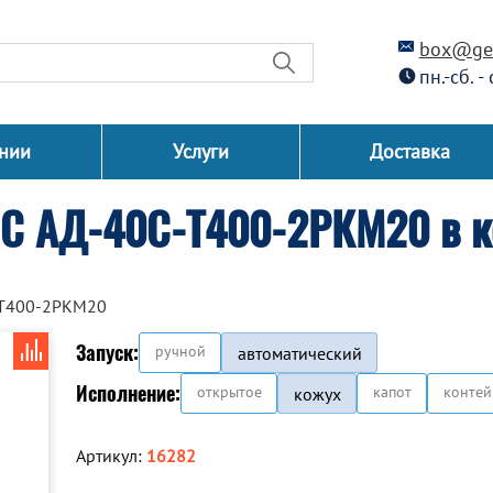
box@gen
пн.-сб. -
нии
Услуги
Доставка
СС АД-40С-Т400-2РКМ20 в к
-Т400-2РКМ20
Запуск:
ручной
автоматический
Исполнение:
открытое
капот
контей
кожух
Артикул:
16282