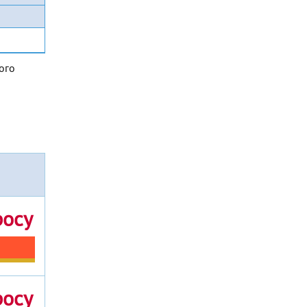
ого
росу
росу