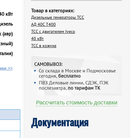
Товар в категориях:
40 кВт
Дизельные генераторы ТСС
дизель
АД 40С Т400
ТСС с двигателем Iveco
 (авр)
40 кВт
азный)
ТСС в кожухе
талия)
САМОВЫВОЗ:
ики >>
Со склада в Москве и Подмосковье
сегодня,
бесплатно
ПВЗ Деловые линии, СДЭК, ПЭК
послезавтра,
по тарифам ТК
Рассчитать стоимость доставки
Документация