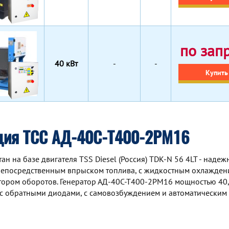
по зап
40 кВт
-
-
Купить
ция ТСС АД-40С-Т400-2РМ16
 на базе двигателя TSS Diesel (Россия) TDK-N 56 4LT - надеж
непосредственным впрыском топлива, с жидкостным охлаждени
тором оборотов. Генератор АД-40С-Т400-2РМ16 мощностью 40,
с обратными диодами, с самовозбуждением и автоматическим