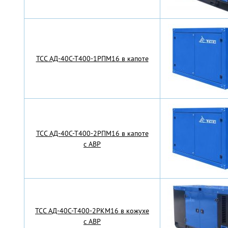
TCC АД-40С-Т400-1РПМ16 в капоте
TCC АД-40С-Т400-2РПМ16 в капоте
с АВР
TCC АД-40С-Т400-2РКМ16 в кожухе
с АВР