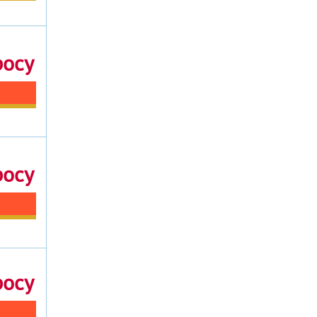
росу
росу
росу