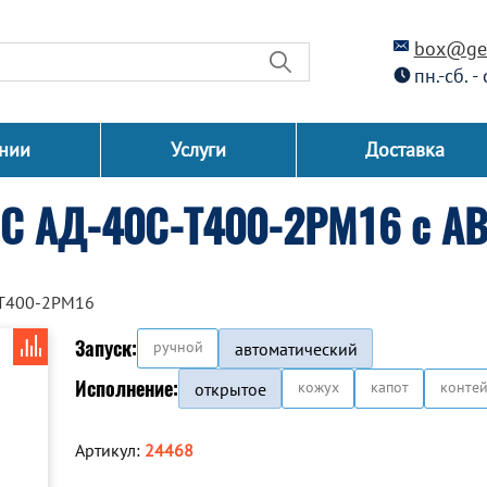
box@gen
пн.-сб. -
нии
Услуги
Доставка
СС АД-40С-Т400-2РМ16 с А
-Т400-2РМ16
Запуск:
ручной
автоматический
Исполнение:
кожух
капот
конте
открытое
Артикул:
24468