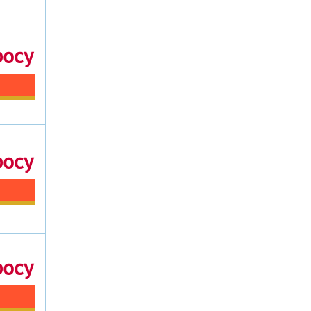
росу
росу
росу