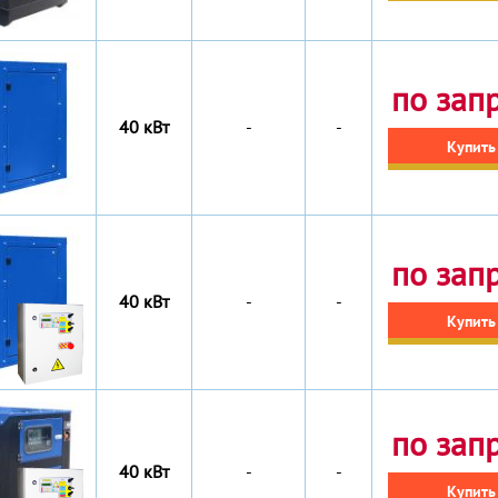
по зап
40 кВт
-
-
Купить
по зап
40 кВт
-
-
Купить
по зап
40 кВт
-
-
Купить