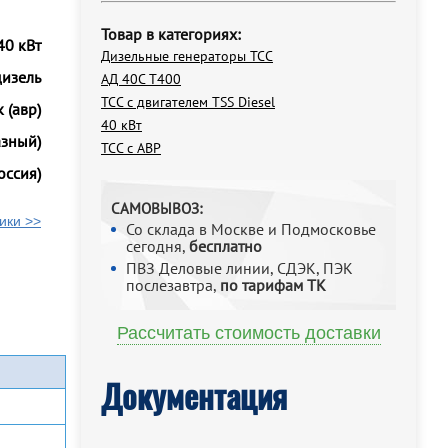
Товар в категориях:
40 кВт
Дизельные генераторы ТСС
дизель
АД 40С Т400
ТСС с двигателем TSS Diesel
 (авр)
40 кВт
азный)
ТСС с АВР
оссия)
САМОВЫВОЗ:
ики >>
Со склада в Москве и Подмосковье
сегодня,
бесплатно
ПВЗ Деловые линии, СДЭК, ПЭК
послезавтра,
по тарифам ТК
Рассчитать стоимость доставки
Документация