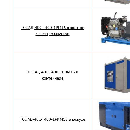
TCC АД-40С-Т400-1РМ16 открытое
с электрозапуском
TCC АД-40С-Т400-1РНМ16 в
контейнере
TCC АД-40С-Т400-1РКМ16 в кожухе