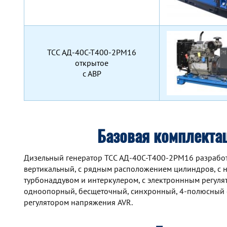
TCC АД-40С-Т400-2РМ16
открытое
с АВР
Базовая комплекта
Дизельный генератор TCC АД-40С-Т400-2РМ16 разработан
вертикальный, с рядным расположением цилиндров, с 
турбонаддувом и интеркулером, с электроннным регуля
одноопорный, бесщеточный, синхронный, 4-полюсный 
регулятором напряжения AVR.