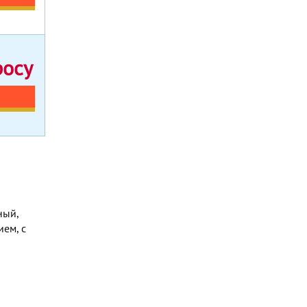
росу
ный,
ем, с