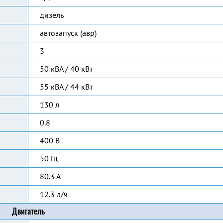
дизель
автозапуск (авр)
3
50 кВА / 40 кВт
55 кВА / 44 кВт
130 л
0.8
400 В
50 Гц
80.3 А
12.3 л/ч
Двигатель