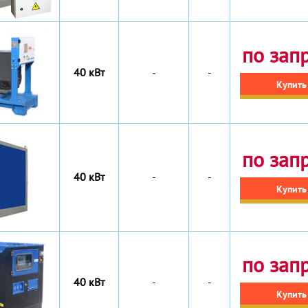
по зап
40 кВт
-
-
Купить
по зап
40 кВт
-
-
Купить
по зап
40 кВт
-
-
Купить