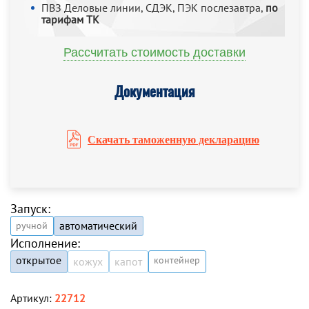
ПВЗ Деловые линии, СДЭК, ПЭК послезавтра,
по
тарифам ТК
Рассчитать стоимость доставки
Документация
Скачать таможенную декларацию
Запуск:
автоматический
ручной
Исполнение:
открытое
контейнер
кожух
капот
Артикул:
22712