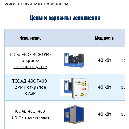
может отличаться от оригинала.
Цены и варианты исполнения
Исполнение
Мощность
Г
TCC АД-40С-Т400-1РМ7
40 кВт
160
открытое
с электрозапуском
TCC АД-40С-Т400-
2РМ7 открытое
40 кВт
160
с АВР
TCC АД-40С-Т400-
40 кВт
160
1РНМ7 в контейнере