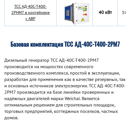
TCC АД-40С-Т400-
40 кВт
160
2РНМ7 в контейнере
с АВР
Базовая комплектация ТСС АД-40С-Т400-2РМ7
Дизельный генератор TCC АД-40С-Т400-2РМ7
производится на мощностях современного
производственного комплекса, простой в эксплуатации,
разработан для применения как в качестве резервных, так
и основных источников электроэнергии. TCC АД-40С-Т400-
2РМ7 производится на базе линейки проверенных и
надёжных двигателей марки Weichai. Является
оптимальным решением для строительных площадок,
торговых предприятий, коттеджных поселков, частных
домов.