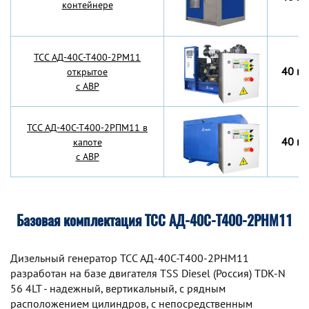
контейнере
TCC АД-40С-Т400-2РМ11
40 кВ
открытое
с АВР
TCC АД-40С-Т400-2РПМ11 в
40 кВ
капоте
с АВР
Базовая комплектация ТСС АД-40С-Т400-2РНМ11
Дизельный генератор TCC АД-40С-Т400-2РНМ11
разработан на базе двигателя TSS Diesel (Россия) TDK-N
56 4LT - надежный, вертикальный, с рядным
расположением цилиндров, с непосредственным