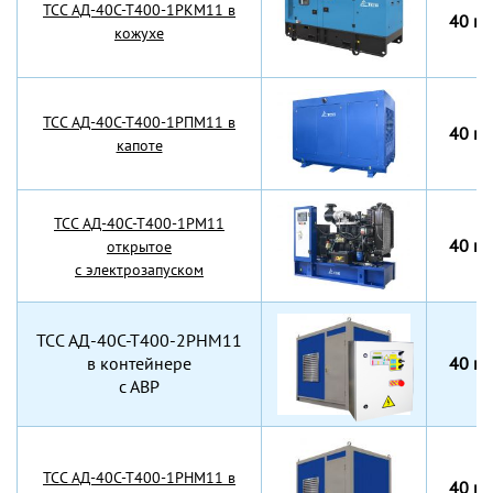
TCC АД-40С-Т400-1РКМ11 в
40 кВ
кожухе
TCC АД-40С-Т400-1РПМ11 в
40 кВ
капоте
TCC АД-40С-Т400-1РМ11
40 кВ
открытое
с электрозапуском
TCC АД-40С-Т400-2РНМ11
в контейнере
40 кВ
с АВР
TCC АД-40С-Т400-1РНМ11 в
40 кВ