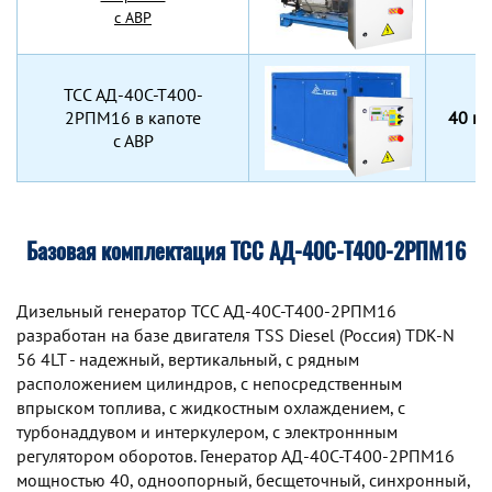
с АВР
TCC АД-40С-Т400-
2РПМ16 в капоте
40 кВ
с АВР
Базовая комплектация ТСС АД-40С-Т400-2РПМ16
Дизельный генератор TCC АД-40С-Т400-2РПМ16
разработан на базе двигателя TSS Diesel (Россия) TDK-N
56 4LT - надежный, вертикальный, с рядным
расположением цилиндров, с непосредственным
впрыском топлива, с жидкостным охлаждением, с
турбонаддувом и интеркулером, с электроннным
регулятором оборотов. Генератор АД-40С-Т400-2РПМ16
мощностью 40, одноопорный, бесщеточный, синхронный,