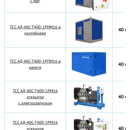
с АВР
TCC АД-40С-Т400-1РНМ16 в
40 кВ
контейнере
TCC АД-40С-Т400-1РПМ16 в
40 кВ
капоте
TCC АД-40С-Т400-1РМ16
40 кВ
открытое
с электрозапуском
TCC АД-40С-Т400-2РМ16
40 кВ
открытое