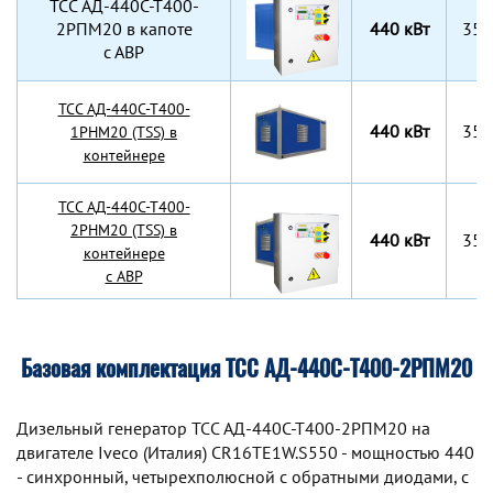
TCC АД-440С-Т400-
2РПМ20 в капоте
440 кВт
355
с АВР
TCC АД-440С-Т400-
440 кВт
355
1РНМ20 (TSS) в
контейнере
TCC АД-440С-Т400-
2РНМ20 (TSS) в
440 кВт
355
контейнере
с АВР
Базовая комплектация ТСС АД-440С-Т400-2РПМ20
Дизельный генератор TCC АД-440С-Т400-2РПМ20 на
двигателе Iveco (Италия) CR16TE1W.S550 - мощностью 440
- синхронный, четырехполюсной с обратными диодами, с