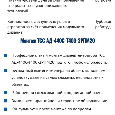
Низкий уровень шума за счёт применения
Встроенны
специальных шумопонижающих
технологий.
Компактность, доступность узлов и
Турбокомп
агрегатов за счёт применения модульного
работу дв
дизайна.
Монтаж ТСС АД-440С-Т400-2РПМ20
Профессиональный монтаж дизель генератора ТСС
АД-440С-Т400-2РПМ20 под ключ любой сложности.
Бесплатный выезд инженера на объект, выполняем
установку даже на самых сложных, нестандартных
объектах.
Работаем по согласованной и подписанной смете.
Выполняем гарантийное и сервисное обслуживание.
Консультируем после монтажа по вопросам