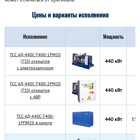
Цены и варианты исполнения
Исполнение
Мощность
Г
TCC АД-440С-Т400-1РМ20
440 кВт
(TSS) открытое
с электрозапуском
TCC АД-440С-Т400-2РМ20
440 кВт
(TSS) открытое
с АВР
TCC АД-440С-Т400-
440 кВт
355
1РПМ20 в капоте