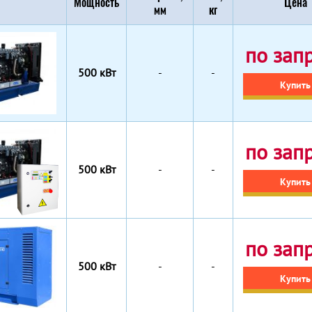
Мощность
Цена
мм
кг
по зап
500 кВт
-
-
Купить
по зап
500 кВт
-
-
Купить
по зап
500 кВт
-
-
Купить