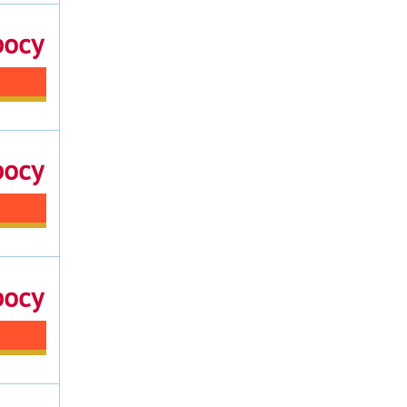
росу
росу
росу