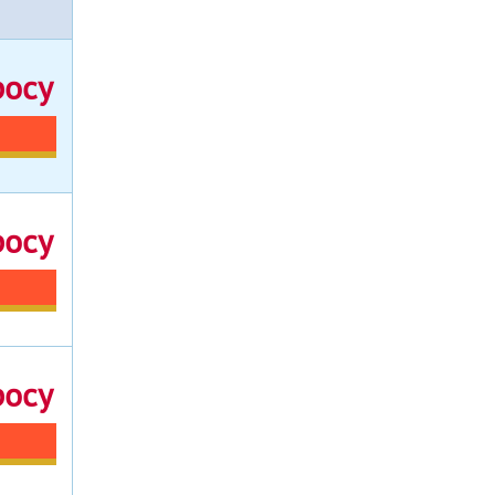
росу
росу
росу