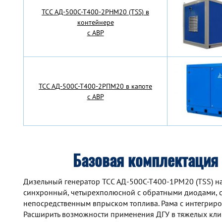
TCC АД-500С-Т400-2РНМ20 (TSS) в
контейнере
с АВР
TCC АД-500С-Т400-2РПМ20 в капоте
с АВР
Базовая комплектация
Дизельный генератор TCC АД-500С-Т400-1РМ20 (TSS) на 
синхронный, четырехполюсной с обратными диодами, с
непосредственным впрыском топлива. Рама с интегрир
Расширить возможности применения ДГУ в тяжелых кли