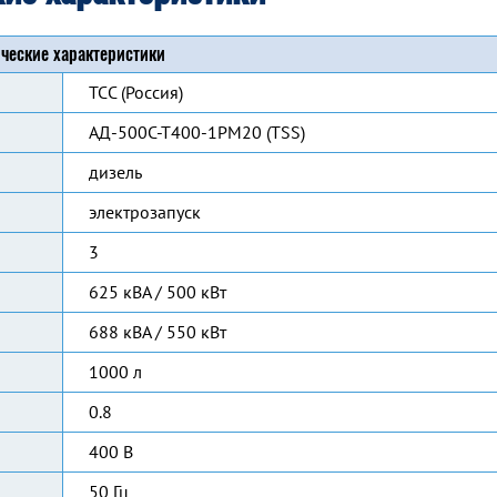
ческие характеристики
ТСС (Россия)
АД-500С-Т400-1РМ20 (TSS)
дизель
электрозапуск
3
625 кВА / 500 кВт
688 кВА / 550 кВт
1000 л
0.8
400 В
50 Гц