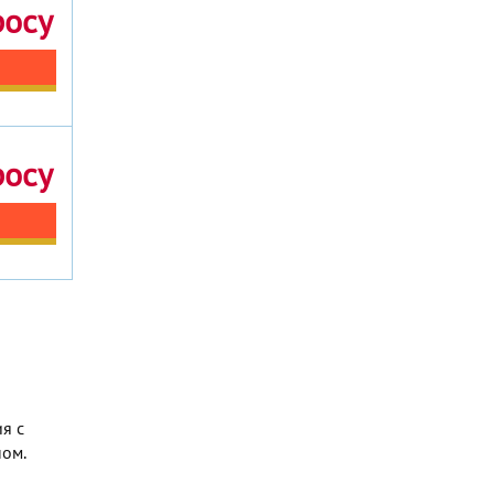
росу
росу
я с
ом.