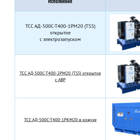
Исполнение
TCC АД-500С-Т400-1РМ20 (TSS)
открытое
с электрозапуском
TCC АД-500С-Т400-2РМ20 (TSS) открытое
с АВР
TCC АД-500С-Т400-1РКМ20 в кожухе