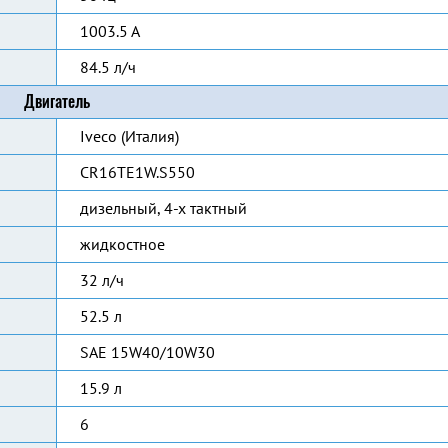
1003.5 А
84.5 л/ч
Двигатель
Iveco (Италия)
CR16TE1W.S550
дизельный, 4-х тактный
жидкостное
32 л/ч
52.5 л
SAE 15W40/10W30
15.9 л
6