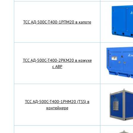
TCC АД-500С-Т400-1РПМ20 в капоте
TCC АД-500С-Т400-2РКМ20 в кожухе
с АВР
TCC АД-500С-Т400-1РНМ20 (TSS) в
контейнере