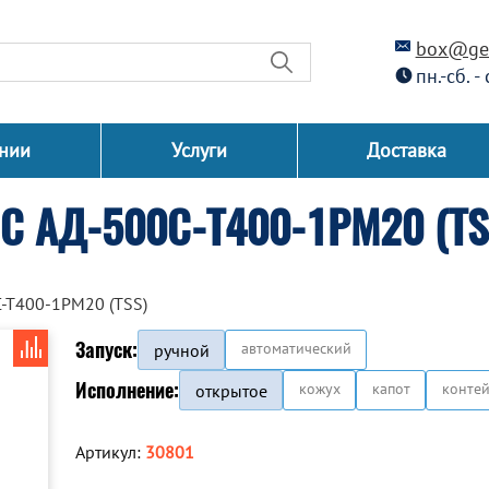
box@gen
пн.-сб. -
нии
Услуги
Доставка
СС АД-500С-Т400-1РМ20 (TS
-Т400-1РМ20 (TSS)
Запуск:
автоматический
ручной
Исполнение:
кожух
капот
конте
открытое
Артикул:
30801