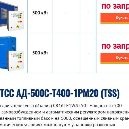
по зап
500 кВт
-
-
Купить
по зап
500 кВт
-
-
Купить
 ТСС АД-500С-Т400-1РМ20 (TSS)
двигателе Iveco (Италия) CR16TE1W.S550 - мощностью 500 -
 самовозбуждением и автоматическим регулятором напряжени
ованным топливным баком на 1000, оснащенным сливным кран
матических условиях можно путем установки различных