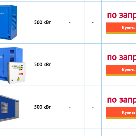
по зап
500 кВт
-
-
Купить
по зап
500 кВт
-
-
Купить
по зап
500 кВт
-
-
Купить