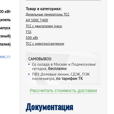
Товар в категориях:
00 кВт
Дизельные генераторы ТСС
дизель
АД 500С Т400
ТСС с двигателем Iveco
запуск
TSS
азный)
500 кВт
ТСС с электростартером
талия)
ики >>
САМОВЫВОЗ:
Со склада в Москве и Подмосковье
сегодня,
бесплатно
ПВЗ Деловые линии, СДЭК, ПЭК
послезавтра,
по тарифам ТК
Рассчитать стоимость доставки
Документация