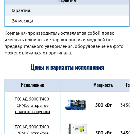
Гарантия:
24 месяца
Компания-производитель оставляет за собой право
изменять технические характеристики моделей без
предварительного уведомления, оборудование на фото
может отличаться от оригинала.
Цены и варианты исполнения
Исполнение
Мощность
Габ
TCC АД-500С-Т400-
500 кВт
3450x
1РМ16 открытое
с электрозапуском
TCC АД-500С-Т400-
500 кВт
3450x
2РМ16 открытое