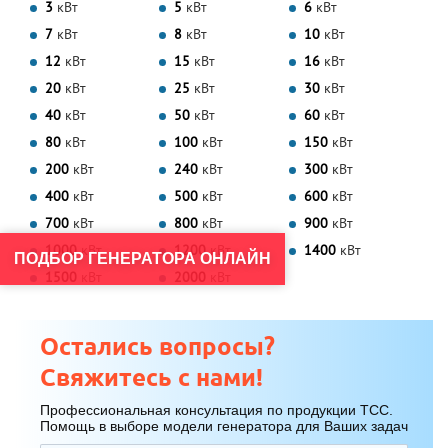
3
кВт
5
кВт
6
кВт
7
кВт
8
кВт
10
кВт
12
кВт
15
кВт
16
кВт
20
кВт
25
кВт
30
кВт
40
кВт
50
кВт
60
кВт
80
кВт
100
кВт
150
кВт
200
кВт
240
кВт
300
кВт
400
кВт
500
кВт
600
кВт
700
кВт
800
кВт
900
кВт
1000
кВт
1200
кВт
1400
кВт
ПОДБОР ГЕНЕРАТОРА ОНЛАЙН
1500
кВт
2000
кВт
Остались вопросы?
Свяжитесь с нами!
Профессиональная консультация по продукции ТСС.
Помощь в выборе модели генератора для Ваших задач