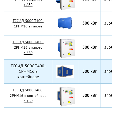
с АВР
TCC АД-500С-Т400-
500 кВт
3550x
1РПМ16 в капоте
TCC АД-500С-Т400-
500 кВт
3550x
2РПМ16 в капоте
с АВР
TCC АД-500С-Т400-
1РНМ16 в
500 кВт
3450x
контейнере
TCC АД-500С-Т400-
500 кВт
3450x
2РНМ16 в контейнере
с АВР