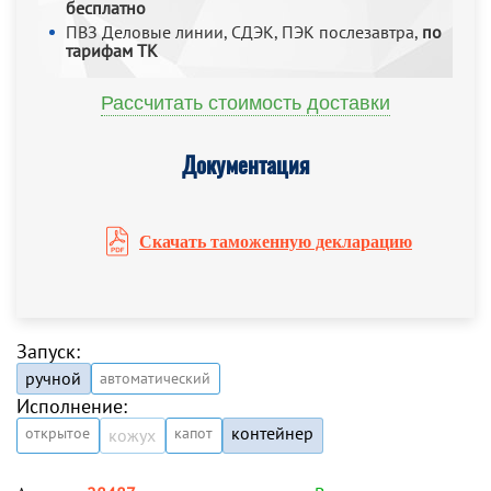
бесплатно
ПВЗ Деловые линии, СДЭК, ПЭК послезавтра,
по
тарифам ТК
Рассчитать стоимость доставки
Документация
Скачать таможенную декларацию
Запуск:
ручной
автоматический
Исполнение:
контейнер
открытое
капот
кожух