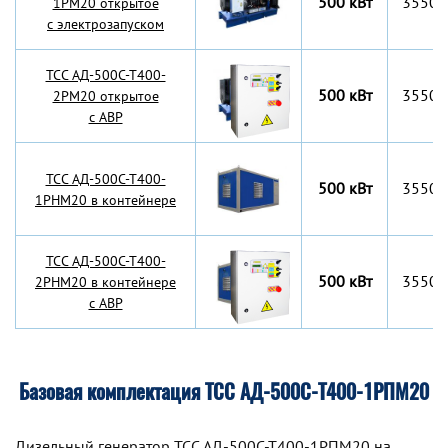
500 кВт
3550x
1РМ20 открытое
с электрозапуском
TCC АД-500С-Т400-
500 кВт
3550x
2РМ20 открытое
с АВР
TCC АД-500С-Т400-
500 кВт
3550x
1РНМ20 в контейнере
TCC АД-500С-Т400-
500 кВт
3550x
2РНМ20 в контейнере
с АВР
Базовая комплектация ТСС АД-500С-Т400-1РПМ20
Дизельный генератор TCC АД-500С-Т400-1РПМ20 на