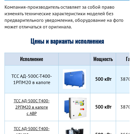
Компания-производитель оставляет за собой право
изменять технические характеристики моделей без
предварительного уведомления, оборудование на фото
может отличаться от оригинала.
Цены и варианты исполнения
Исполнение
Мощность
Габ
TCC АД-500С-Т400-
500 кВт
3870x
1РПМ20 в капоте
TCC АД-500С-Т400-
500 кВт
3870x
2РПМ20 в капоте
с АВР
TCC АД-500С-Т400-